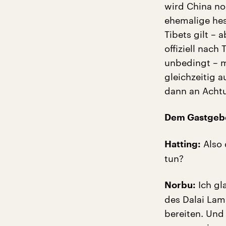
wird China no
ehemalige hes
Tibets gilt – 
offiziell nach
unbedingt – m
gleichzeitig 
dann an Acht
Dem Gastgebe
Also 
Hatting:
tun?
Ich gl
Norbu:
des Dalai Lam
bereiten. Und