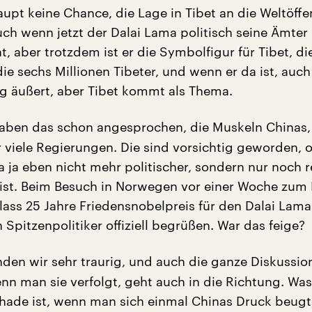
upt keine Chance, die Lage in Tibet an die Weltöffen
uch wenn jetzt der Dalai Lama politisch seine Ämter
 aber trotzdem ist er die Symbolfigur für Tibet, di
ie sechs Millionen Tibeter, und wenn er da ist, auc
ig äußert, aber Tibet kommt als Thema.
aben das schon angesprochen, die Muskeln Chinas,
 viele Regierungen. Die sind vorsichtig geworden,
 ja eben nicht mehr politischer, sondern nur noch r
ist. Beim Besuch in Norwegen vor einer Woche zum B
lass 25 Jahre Friedensnobelpreis für den Dalai Lama
n Spitzenpolitiker offiziell begrüßen. War das feige?
nden wir sehr traurig, und auch die ganze Diskussion
n man sie verfolgt, geht auch in die Richtung. Was
hade ist, wenn man sich einmal Chinas Druck beugt