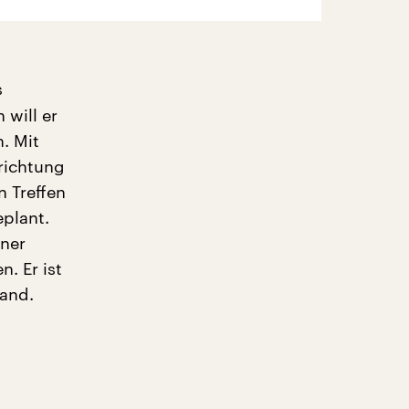
s
 will er
. Mit
richtung
n Treffen
plant.
iner
. Er ist
land.