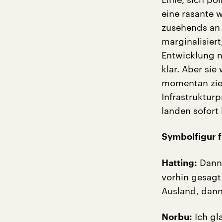
eine rasante w
zusehends an 
marginalisiert
Entwicklung ni
klar. Aber si
momentan zieml
Infrastruktu
landen sofort
Symbolfigur f
Dann 
Hatting:
vorhin gesagt
Ausland, dann
Ich gl
Norbu: