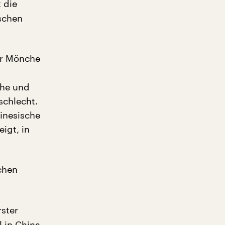
 die
schen
nur Mönche
che und
schlecht.
inesische
igt, in
chen
rster
l in China