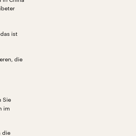
ibeter
das ist
ren, die
 Sie
n im
 die