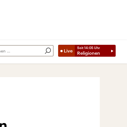
Seit
14:05
Uhr
Live
Religionen
n