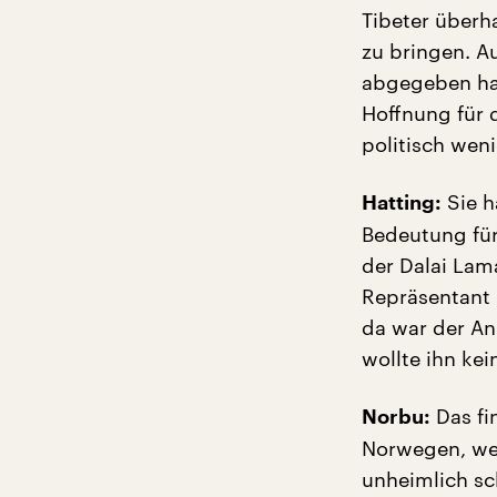
Tibeter überha
zu bringen. A
abgegeben hat,
Hoffnung für d
politisch wen
Sie h
Hatting:
Bedeutung für
der Dalai Lama
Repräsentant 
da war der An
wollte ihn kei
Das fi
Norbu:
Norwegen, wen
unheimlich sc