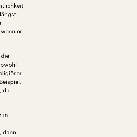
tlichkeit
 längst
e
h wenn er
 die
 obwohl
eligiöser
eispiel,
, da
 in
, dann