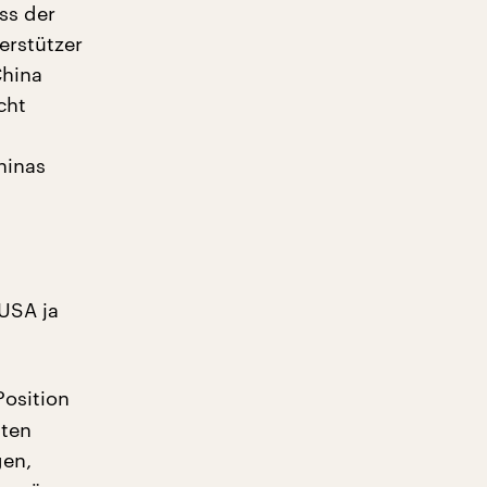
ss der
erstützer
China
cht
hinas
USA ja
Position
iten
gen,