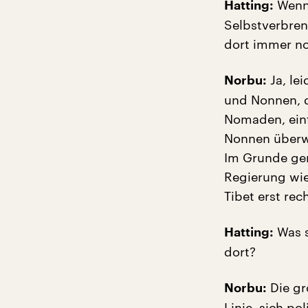
Wenn 
Hatting:
Selbstverbren
dort immer no
Ja, le
Norbu:
und Nonnen, d
Nomaden, einf
Nonnen überwi
Im Grunde gen
Regierung wie 
Tibet erst rec
Was s
Hatting:
dort?
Die grö
Norbu:
Linie, sich po