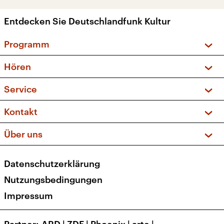
Entdecken Sie Deutschlandfunk Kultur
Programm
Vorschau und Rückschau
Hören
Sendungen und Podcasts
Livestream
Service
Musikliste
Frequenzen (UKW + DAB+)
FAQ
Kontakt
Kakadu – Das Kinderprogramm
Apps
Archiv
Hörerservice
Über uns
Newsletter
Social Media
Deutschlandradio
RSS
Datenschutzerklärung
Presse
Veranstaltungen
Nutzungsbedingungen
Karriere
Impressum
Transparenz
Korrekturen und Richtigstellungen