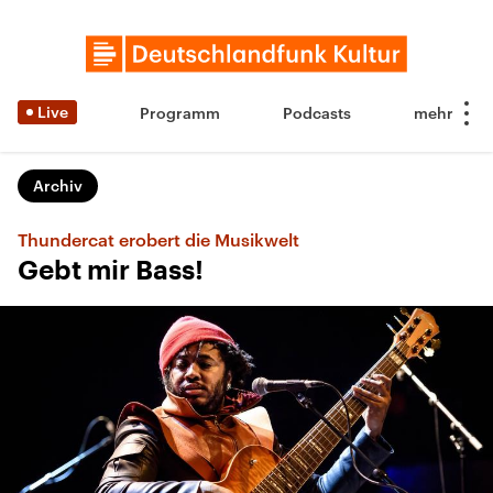
Live
Programm
Podcasts
Archiv
Thundercat erobert die Musikwelt
Gebt mir Bass!