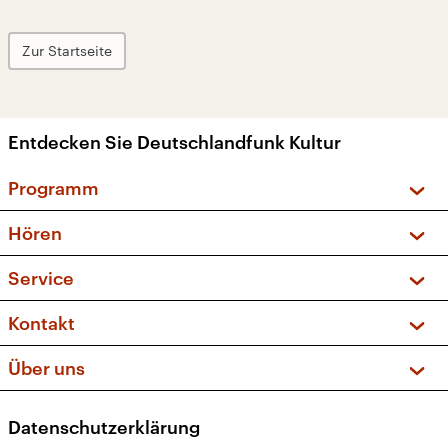
Zur Startseite
Entdecken Sie Deutschlandfunk Kultur
Programm
Vorschau und Rückschau
Hören
Sendungen und Podcasts
Livestream
Service
Musikliste
Frequenzen (UKW + DAB+)
FAQ
Kontakt
Kakadu – Das Kinderprogramm
Apps
Archiv
Hörerservice
Über uns
Newsletter
Social Media
Deutschlandradio
RSS
Datenschutzerklärung
Presse
Veranstaltungen