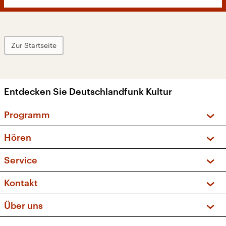
Zur Startseite
Entdecken Sie Deutschlandfunk Kultur
Programm
Vorschau und Rückschau
Hören
Sendungen und Podcasts
Livestream
Service
Musikliste
Frequenzen (UKW + DAB+)
FAQ
Kontakt
Kakadu – Das Kinderprogramm
Apps
Archiv
Hörerservice
Über uns
Newsletter
Social Media
Deutschlandradio