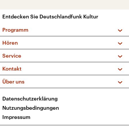
Entdecken Sie Deutschlandfunk Kultur
Programm
Vorschau und Rückschau
Hören
Sendungen und Podcasts
Livestream
Service
Musikliste
Frequenzen (UKW + DAB+)
FAQ
Kontakt
Kakadu – Das Kinderprogramm
Apps
Archiv
Hörerservice
Über uns
Newsletter
Social Media
Deutschlandradio
RSS
Datenschutzerklärung
Presse
Veranstaltungen
Nutzungsbedingungen
Karriere
Impressum
Transparenz