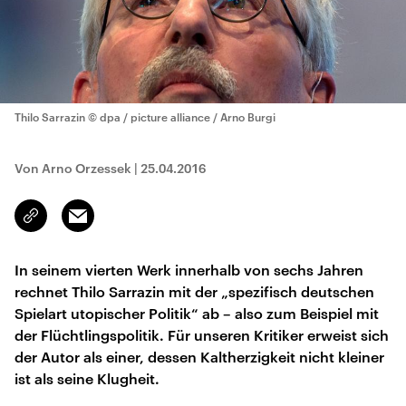
Thilo Sarrazin
© dpa / picture alliance / Arno Burgi
Von Arno Orzessek
|
25.04.2016
Email
Link
kopieren/teilen
In seinem vierten Werk innerhalb von sechs Jahren
rechnet Thilo Sarrazin mit der „spezifisch deutschen
Spiel­art utopi­scher Politik“ ab – also zum Beispiel mit
der Flücht­lingspoli­tik. Für unseren Kritiker erweist sich
der Autor als einer, dessen Kaltherzigkeit nicht kleiner
ist als sei­ne Klug­heit.