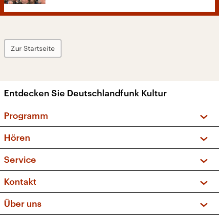
Zur Startseite
Entdecken Sie Deutschlandfunk Kultur
Programm
Vorschau und Rückschau
Hören
Sendungen und Podcasts
Livestream
Service
Musikliste
Frequenzen (UKW + DAB+)
FAQ
Kontakt
Kakadu – Das Kinderprogramm
Apps
Archiv
Hörerservice
Über uns
Newsletter
Social Media