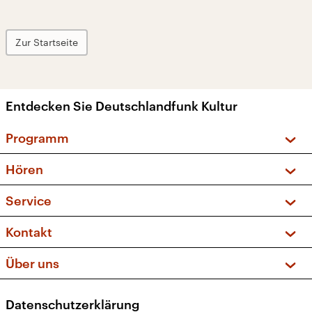
Zur Startseite
Entdecken Sie Deutschlandfunk Kultur
Programm
Vorschau und Rückschau
Hören
Sendungen und Podcasts
Livestream
Service
Musikliste
Frequenzen (UKW + DAB+)
FAQ
Kontakt
Kakadu – Das Kinderprogramm
Apps
Archiv
Hörerservice
Über uns
Newsletter
Social Media
Deutschlandradio
RSS
Datenschutzerklärung
Presse