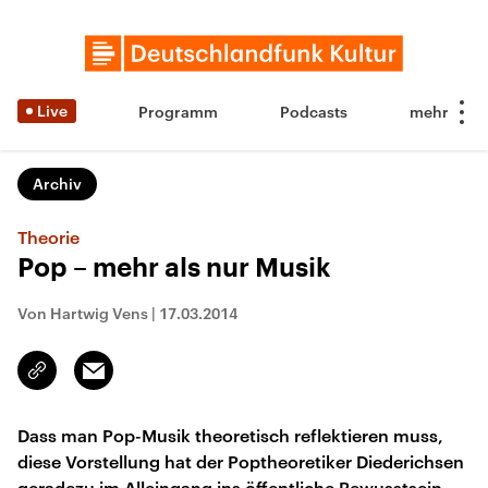
Live
Programm
Podcasts
Archiv
Theorie
Pop – mehr als nur Musik
Von Hartwig Vens
|
17.03.2014
Email
Link
kopieren/teilen
Dass man Pop-Musik theoretisch reflektieren muss,
diese Vorstellung hat der Poptheoretiker Diederichsen
geradezu im Alleingang ins öffentliche Bewusstsein