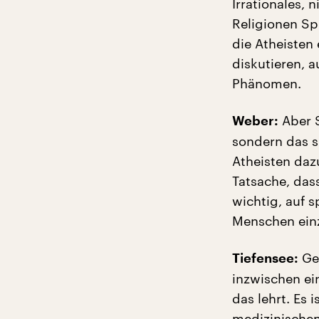
Irrationales, 
Religionen Sp
die Atheisten
diskutieren, 
Phänomen.
Aber S
Weber:
sondern das s
Atheisten daz
Tatsache, dass
wichtig, auf 
Menschen ein
Gen
Tiefensee:
inzwischen ei
das lehrt. Es 
medizinischen