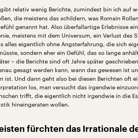
gibt relativ wenig Berichte, zumindest bin ich auf 
oßen, die meistens das schildern, was Romain Rolla
fühl genannt hat. Also überfallartige Erlebnisse ein
ie, meistens mit dem Universum, ein Verlust des Se
as alles eigentlich ohne Angsterfahrung, die sich eig
müsste, sondern eher ein Gefühl, das so lange anhäl
ter – die Berichte sind oft Jahre später geschriebe
enau gesagt werden kann, wann das gewesen ist u
 ist. Und dann geht also bei diesen Berichten oft e
erpretation los, man versucht das irgendwie einzuor
nschen trifft, die eigentlich nicht irgendwie in die E
stik hineingeraten wollen.
sten fürchten das Irrationale d