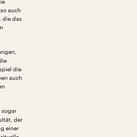
ie
lso auch
, die das
em
rungen,
die
piel die
eben auch
en
s sogar
ltät, der
ng einer
ituelle