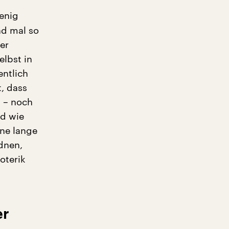
wenig
nd mal so
er
lbst in
entlich
t, dass
n – noch
nd wie
ine lange
dnen,
soterik
er