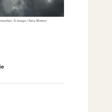
en machen.
© imago / Gary Waters
ie