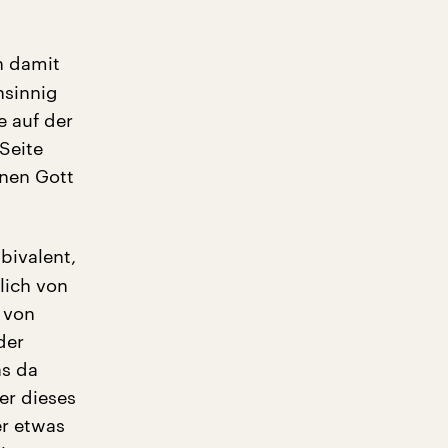
h damit
nsinnig
e auf der
Seite
inen Gott
bivalent,
rlich von
 von
der
as da
er dieses
er etwas