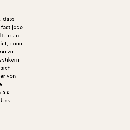
, dass
 fast jede
llte man
 ist, denn
ion zu
ystikern
 sich
er von
e
 als
ders