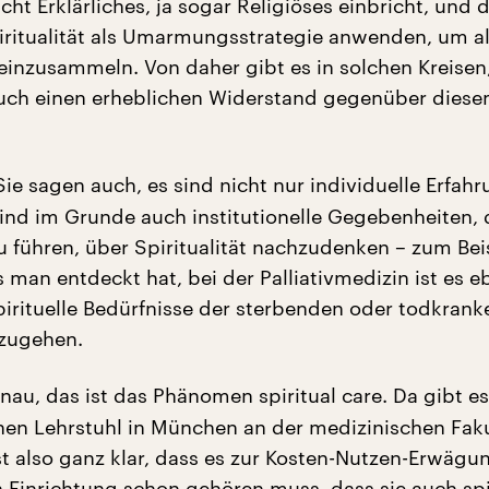
nicht Erklärliches, ja sogar Religiöses einbricht, und d
iritualität als Umarmungsstrategie anwenden, um a
 einzusammeln. Von daher gibt es in solchen Kreisen
auch einen erheblichen Widerstand gegenüber dies
ie sagen auch, es sind nicht nur individuelle Erfah
ind im Grunde auch institutionelle Gegebenheiten, 
u führen, über Spiritualität nachzudenken – zum Beis
 man entdeckt hat, bei der Palliativmedizin ist es 
spirituelle Bedürfnisse der sterbenden oder todkrank
zugehen.
au, das ist das Phänomen spiritual care. Da gibt e
nen Lehrstuhl in München an der medizinischen Faku
ist also ganz klar, dass es zur Kosten-Nutzen-Erwägu
 Einrichtung schon gehören muss, dass sie auch spir