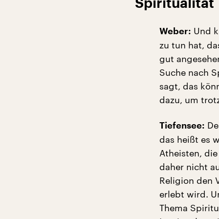
Spiritualität
Und ka
Weber:
zu tun hat, d
gut angesehen 
Suche nach Sp
sagt, das kön
dazu, um trot
Der
Tiefensee:
das heißt es w
Atheisten, di
daher nicht a
Religion den V
erlebt wird. 
Thema Spiritu