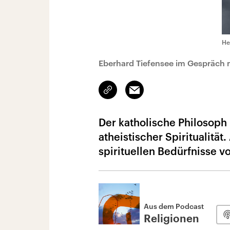
He
Eberhard Tiefensee im Gespräch 
Link
Email
kopieren/teilen
Der katholische Philosop
atheistischer Spiritualitä
spirituellen Bedürfnisse 
Aus dem Podcast
Religionen