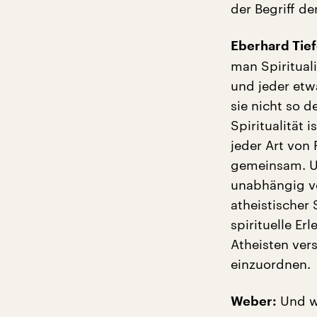
der Begriff de
Eberhard Tie
man Spirituali
und jeder etwa
sie nicht so d
Spiritualität 
jeder Art von 
gemeinsam. Und
unabhängig vo
atheistischer
spirituelle Er
Atheisten ver
einzuordnen.
Und wi
Weber: