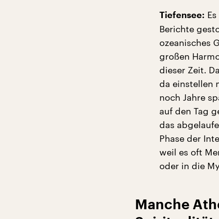
Es 
Tiefensee:
Berichte gest
ozeanisches Ge
großen Harmon
dieser Zeit. D
da einstellen 
noch Jahre spä
auf den Tag g
das abgelaufen
Phase der Int
weil es oft Me
oder in die My
Manche Athei