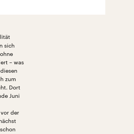
lität
n sich
t ohne
ert – was
 diesen
uch zum
ht. Dort
nde Juni
 vor der
nächst
h schon