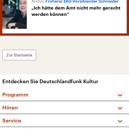
Früherer EKD-Vorsitzender Schneider
„Ich hätte dem Amt nicht mehr gerecht
werden können“
Zur Startseite
Entdecken Sie Deutschlandfunk Kultur
Programm
Vorschau und Rückschau
Hören
Sendungen und Podcasts
Livestream
Service
Musikliste
Frequenzen (UKW + DAB+)