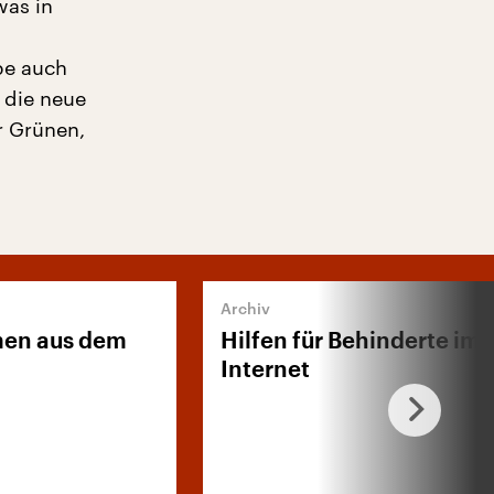
was in
be auch
f die neue
r Grünen,
men aus dem
Hilfen für Behinderte im
Internet