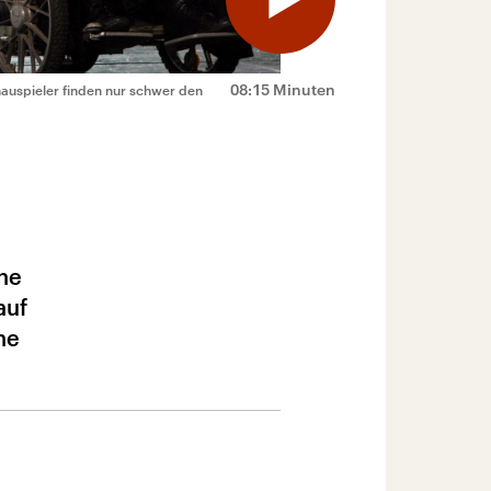
08:15 Minuten
hauspieler finden nur schwer den
ne
auf
ne