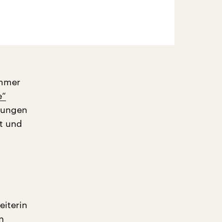
immer
e“
rungen
t und
eiterin
n