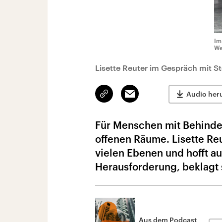
Im
We
Lisette Reuter im Gespräch mit 
Link
Email
Audio her
kopieren/teilen
Für Menschen mit Behinde
offenen Räume. Lisette Reu
vielen Ebenen und hofft au
Herausforderung, beklagt 
Aus dem Podcast