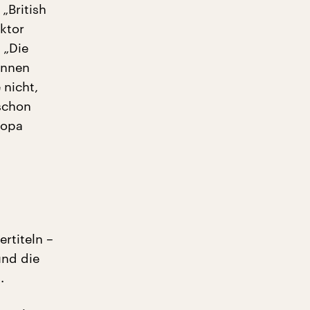
 „British
ktor
 „Die
Innen
 nicht,
schon
ropa
rtiteln –
und die
.