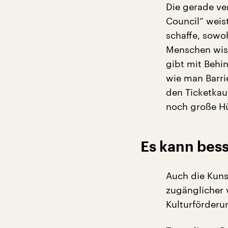
Die gerade ve
Council“ weis
schaffe, sowoh
Menschen wiss
gibt mit Behi
wie man Barri
den Ticketkau
noch große H
Es kann bes
Auch die Kuns
zugänglicher 
Kulturförderu