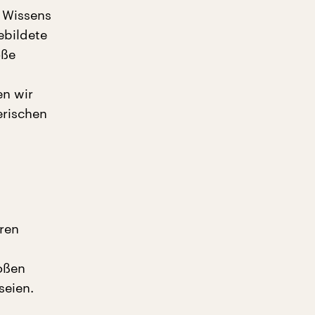
s Wissens
ebildete
oße
en wir
erischen
eren
oßen
seien.