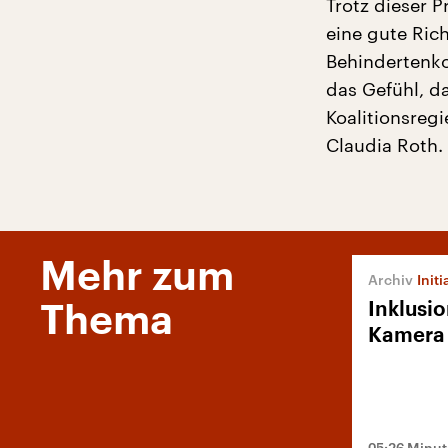
Trotz dieser P
eine gute Ric
Behindertenko
das Gefühl, da
Koalitionsreg
Claudia Roth.
Mehr zum
Init
Inklusio
Thema
Kamera
05:26 Minu