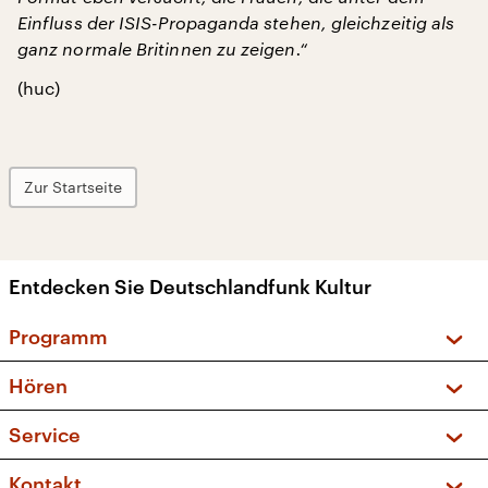
Einfluss der ISIS-Propaganda stehen, gleichzeitig als
ganz normale Britinnen zu zeigen.“
(huc)
Zur Startseite
Entdecken Sie Deutschlandfunk Kultur
Programm
Vorschau und Rückschau
Hören
Sendungen und Podcasts
Livestream
Service
Musikliste
Frequenzen (UKW + DAB+)
FAQ
Kontakt
Kakadu – Das Kinderprogramm