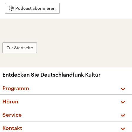
Podcast abonnieren
Zur Startseite
Entdecken Sie Deutschlandfunk Kultur
Programm
Vorschau und Rückschau
Hören
Sendungen und Podcasts
Livestream
Service
Musikliste
Frequenzen (UKW + DAB+)
FAQ
Kontakt
Kakadu – Das Kinderprogramm