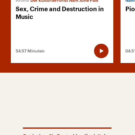
Der Kulturterrorist Nam June Paik
Nam 
Sex, Crime and Destruction in
Pio
Music
54:57 Minuten
04:5