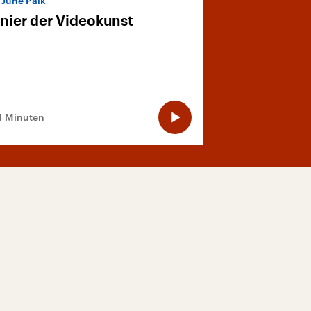
June Paik
nier der Videokunst
1 Minuten