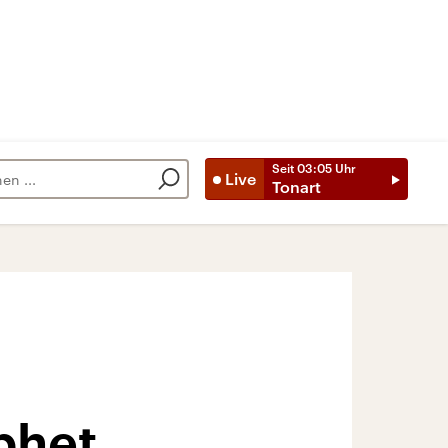
Seit
03:05
Uhr
Live
Tonart
phet