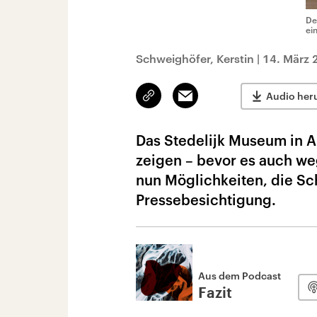
De
ei
Schweighöfer, Kerstin
|
14. März 
Link
Email
Audio her
kopieren/teilen
Das Stedelijk Museum in A
zeigen – bevor es auch we
nun Möglichkeiten, die Sch
Pressebesichtigung.
Aus dem Podcast
Fazit