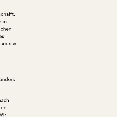
chafft,
 in
schen
es
 sodass
sonders
nach
bin
Wir