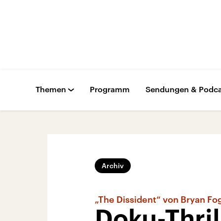
Themen
Programm
Sendungen & Podca
Archiv
„The Dissident“ von Bryan Fo
Doku-Thri