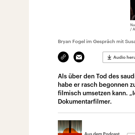
Na
/ 
Bryan Fogel im Gespräch mit Sus
Link
Email
Audio her
kopieren/teilen
Als über den Tod des saud
habe er rasch begonnen zu 
filmisch umsetzen kann. „Ic
Dokumentarfilmer.
Aus dem Podcast