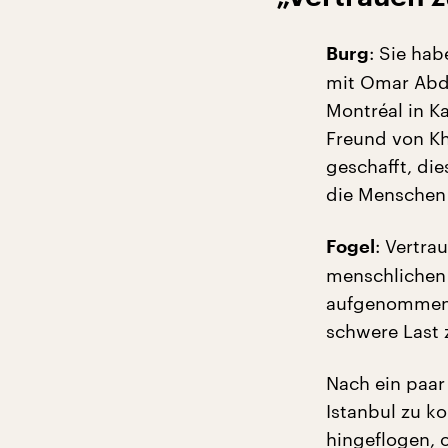
: Sie ha
Burg
mit Omar Abdu
Montréal in K
Freund von Kh
geschafft, di
die Menschen 
: Vertra
Fogel
menschlichen 
aufgenommen, 
schwere Last z
Nach ein paar
Istanbul zu k
hingeflogen, 