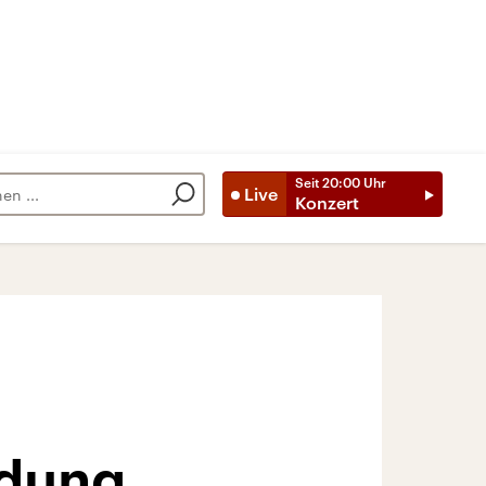
Seit
20:00
Uhr
Live
Konzert
rdung