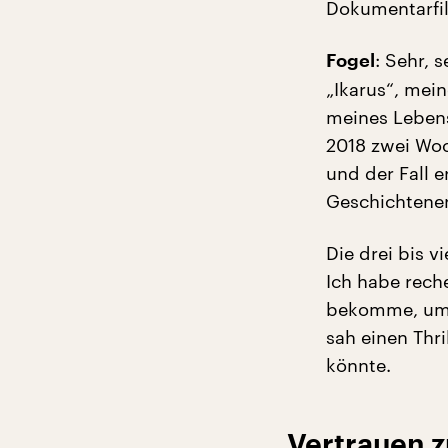
Dokumentarfi
: Sehr, 
Fogel
„Ikarus“, mei
meines Lebens
2018 zwei Woc
und der Fall e
Geschichtener
Die drei bis 
Ich habe rec
bekomme, um d
sah einen Thri
könnte.
„Vertrauen z