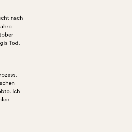
ucht nach
Jahre
tober
gis Tod,
rozess.
nschen
bte. Ich
hlen