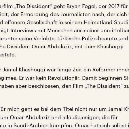
film „The Dissident“ geht Bryan Fogel, der 2017 für 
elt, der Ermordung des Journalisten nach, der sich 
d offenere Gesellschaft in seinem Heimatland Saudi
 zeigt Interviews mit Menschen aus seiner unmittelba
unter seine Verlobte, türkische Polizeibeamte und
he Dissident Omar Abdulaziz, mit dem Khashoggi
itete.
: Jamal Khashoggi war lange Zeit ein Reformer inne
gimes. Er war kein Revolutionär. Damit beginnen S
 haben aber beschlossen, den Film „The Dissident“ z
Für mich geht es bei dem Titel nicht nur um Jamal 
um Omar Abdulaziz und alle diejenigen, die für
e in Saudi-Arabien kämpfen. Omar hat sich selbst