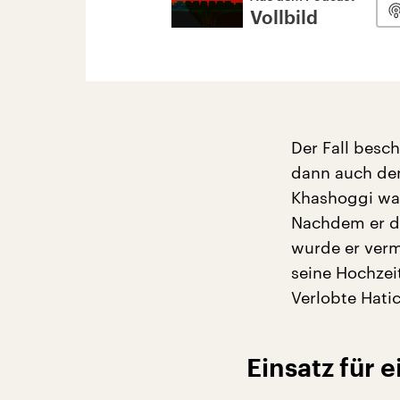
Vollbild
Der Fall besc
dann auch den
Khashoggi war
Nachdem er da
wurde er verm
seine Hochzei
Verlobte Hati
Einsatz für 