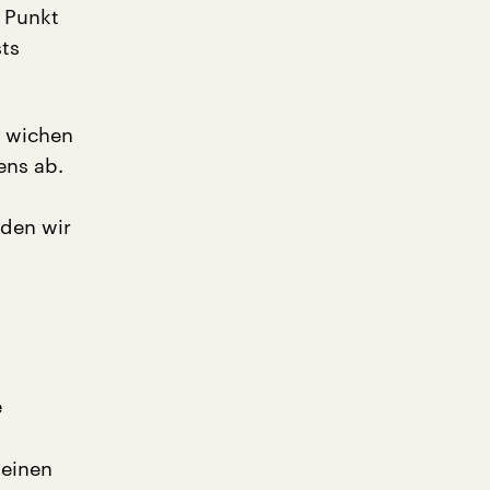
n Punkt
sts
n wichen
ens ab.
rden wir
e
 einen