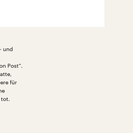
 – und
on Post“.
atte,
ere für
ne
tot.