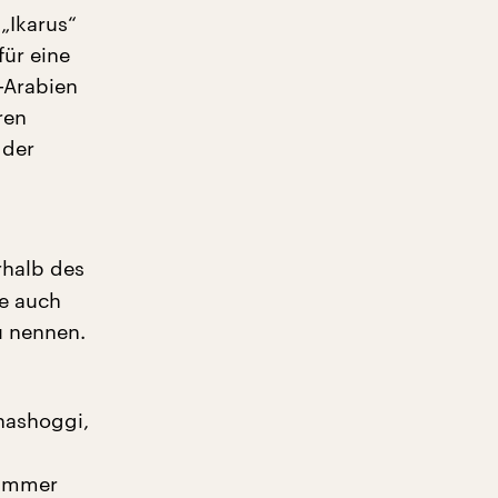
„Ikarus“
für eine
-Arabien
ren
 der
rhalb des
ie auch
u nennen.
Khashoggi,
 immer