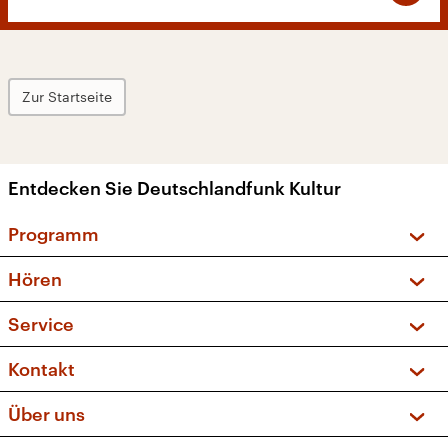
Zur Startseite
Entdecken Sie Deutschlandfunk Kultur
Programm
Vorschau und Rückschau
Hören
Sendungen und Podcasts
Livestream
Service
Musikliste
Frequenzen (UKW + DAB+)
FAQ
Kontakt
Kakadu – Das Kinderprogramm
Apps
Archiv
Hörerservice
Über uns
Newsletter
Social Media