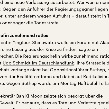
und eine neue Verfassung ausarbeitet. Wer wen ernenn
ar. Gegen den Anführer der Regierungsgegner liege
or, unter anderem wegen Aufruhrs – darauf steht in 
h oder sogar die Todesstrafe.
efin zunehmend ratlos
dentin Yingluck Shinawatra wolle ein Forum mit Ak
 eine Lösung aus der Krise zu finden, sagte ein
echer. Die Regierungschefin wirke zunehmend ratlo
nt
Udo Schmidt im Deutschlandfunk
. Ihre Strategie 
chaft verfange nicht bei Oppositionsführer Suthep, 
von der Realität entferne und dabei auf Radikalisie
etze. Gegen Suthep wurde am Montag
Haftbefehl erl
kretär Ban Ki Moon zeigte sich besorgt über die
walt. Er bedaure, dass es Tote und Verletzte geg