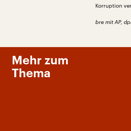
Korruption ver
bre mit AP, dp
Mehr zum
Thema