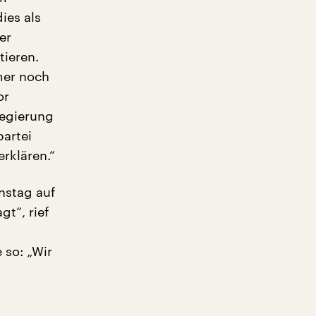
ies als
er
tieren.
mer noch
or
Regierung
artei
erklären.“
nstag auf
t“, rief
 so: „Wir