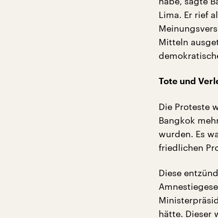
habe, sagte B
Lima. Er rief 
Meinungsversc
Mitteln ausge
demokratische
Tote und Verl
Die Proteste 
Bangkok mehre
wurden. Es wa
friedlichen P
Diese entzünd
Amnestiegeset
Ministerpräsi
hätte. Dieser