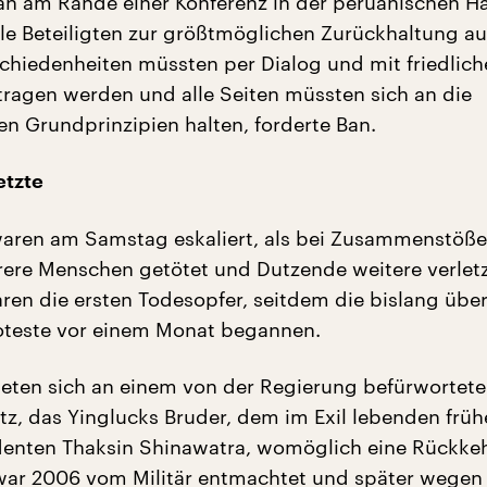
an am Rande einer Konferenz in der peruanischen H
alle Beteiligten zur größtmöglichen Zurückhaltung au
hiedenheiten müssten per Dialog und mit friedlich
tragen werden und alle Seiten müssten sich an die
n Grundprinzipien halten, forderte Ban.
etzte
waren am Samstag eskaliert, als bei Zusammenstöße
re Menschen getötet und Dutzende weitere verlet
ren die ersten Todesopfer, seitdem die bislang üb
roteste vor einem Monat begannen.
eten sich an einem von der Regierung befürwortet
z, das Yinglucks Bruder, dem im Exil lebenden früh
denten Thaksin Shinawatra, womöglich eine Rückkeh
 war 2006 vom Militär entmachtet und später wegen