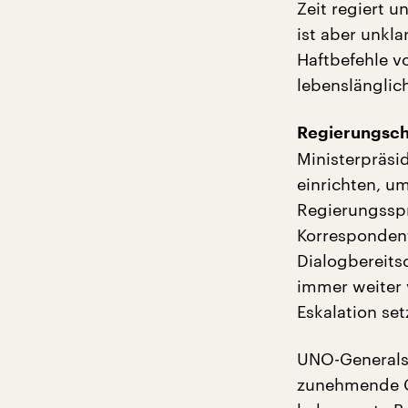
Zeit regiert 
ist aber unkl
Haftbefehle v
lebenslänglic
Regierungsch
Ministerpräsi
einrichten, um
Regierungsspr
Korresponde
Dialogbereits
immer weiter 
Eskalation s
UNO-Generalse
zunehmende Ge