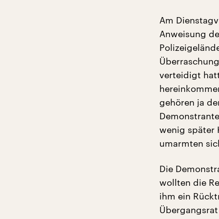
Am Dienstagv
Anweisung des
Polizeigeländ
Überraschung:
verteidigt hat
hereinkommen“
gehören ja de
Demonstranten
wenig später 
umarmten sic
Die Demonstra
wollten die R
ihm ein Rücktr
Übergangsrat 