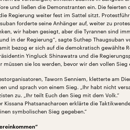
ore und ließen die Demonstranten ein. Die feierten d
ie Regierung weiter fest im Sattel sitzt. Protestführ
uban forderte seine Anhänger auf, weiter zu protes
nken, wir haben gesiegt, aber die Tyrannen sind im
und in der Regierung“, sagte Suthep Thaugsuban v
mit bezog er sich auf die demokratisch gewählte 
räsidentin Yingluck Shinawatra und die Regierungsp
r müssen sie los werden, bevor wir den vollen Sieg 
testorganisatoren, Taworn Senniem, kletterte am Die
en und sprach von einem Sieg. „Ihr habt nicht versag
zisten zu. „Ihr teilt Euch den Sieg mit dem Volk.“
er Kissana Phatsanacharoen erklärte die Taktikwende
inen symbolischen Sieg gegeben.“
hereinkommen“