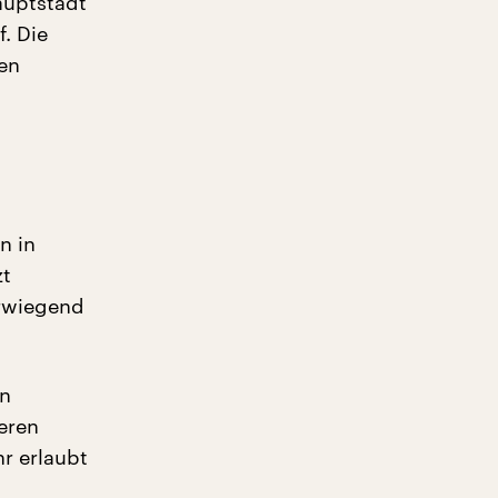
auptstadt
f. Die
en
n in
zt
erwiegend
en
eren
r erlaubt