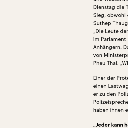
Dienstag die T
Sieg, obwohl d
Suthep Thaugs
„Die Leute de
im Parlament 
Anhängern. Da
von Ministerp
Pheu Thai. „Wi
Einer der Pro
einen Lastwag
er zu den Poli
Polizeisprech
haben ihnen e
„Jeder kann 