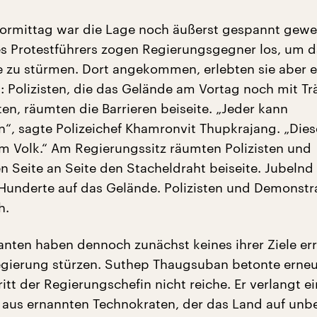
ormittag war die Lage noch äußerst gespannt gewe
 Protestführers zogen Regierungsgegner los, um d
e zu stürmen. Dort angekommen, erlebten sie aber e
 Polizisten, die das Gelände am Vortag noch mit T
ten, räumten die Barrieren beiseite. „Jeder kann
, sagte Polizeichef Khamronvit Thupkrajang. „Dies
m Volk.“ Am Regierungssitz räumten Polizisten und
 Seite an Seite den Stacheldraht beiseite. Jubelnd
Hunderte auf das Gelände. Polizisten und Demonstr
h.
nten haben dennoch zunächst keines ihrer Ziele erre
egierung stürzen. Suthep Thaugsuban betonte erneu
itt der Regierungschefin nicht reiche. Er verlangt e
aus ernannten Technokraten, der das Land auf un