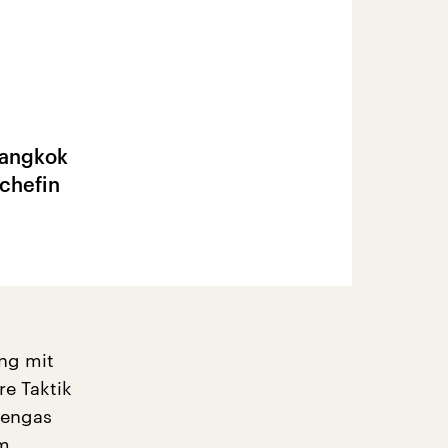
 Bangkok
chefin
ung mit
re Taktik
nengas
am