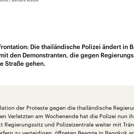
liance / Barbara Walton
rontation: Die thailändische Polizei ändert in
 mit den Demonstranten, die gegen Regierungs
ie Straße gehen.
lation der Proteste gegen die thailändische Regier
len Verletzten am Wochenende hat die Polizei nun ih
tt Regierungssitz und Polizeizentrale weiter mit Trä
fern zu verteidigen, öffneten Beamte in Bangkok 