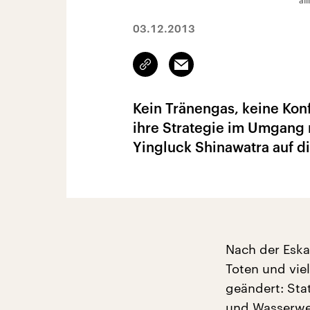
al
03.12.2013
Link
Email
kopieren/teilen
Kein Tränengas, keine Konf
ihre Strategie im Umgang
Yingluck Shinawatra auf d
Nach der Eska
Toten und vie
geändert: Sta
und Wasserwer