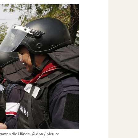
tranten die Hände.
© dpa / picture