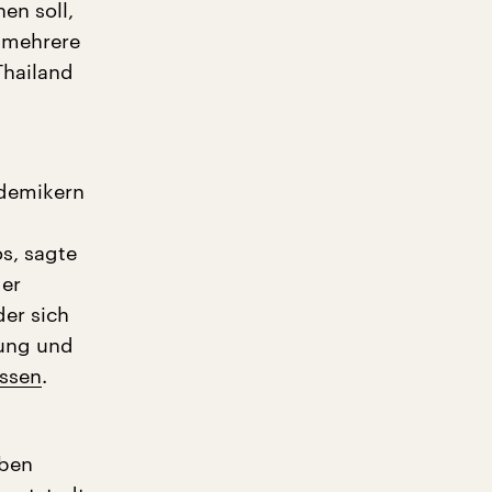
en soll,
n mehrere
Thailand
ademikern
s, sagte
der
der sich
rung und
assen
.
eben