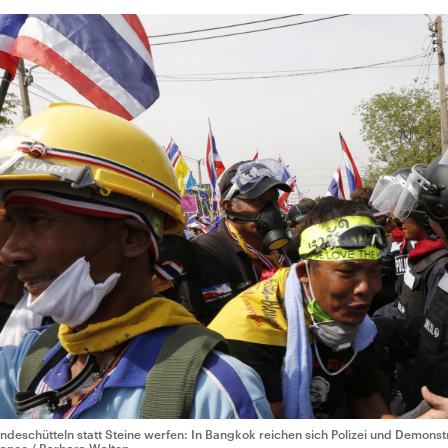
ndeschütteln statt Steine werfen: In Bangkok reichen sich Polizei und Demons