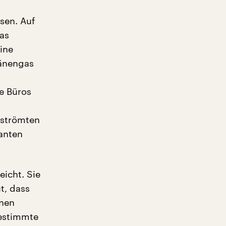
sen. Auf
as
ine
ränengas
e Büros
 strömten
anten
icht. Sie
t, dass
inen
bestimmte