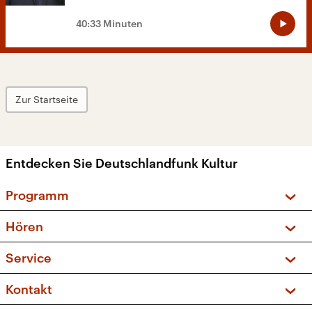
40:33 Minuten
Zur Startseite
Entdecken Sie Deutschlandfunk Kultur
Programm
Vorschau und Rückschau
Hören
Sendungen und Podcasts
Livestream
Service
Musikliste
Frequenzen (UKW + DAB+)
FAQ
Kontakt
Kakadu – Das Kinderprogramm
Apps
Archiv