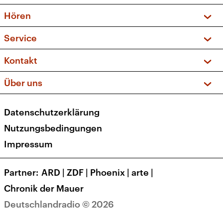
Vorschau und Rückschau
Hören
Sendungen und Podcasts
Livestream
Service
Musikliste
Frequenzen (UKW + DAB+)
FAQ
Kontakt
Kakadu – Das Kinderprogramm
Apps
Archiv
Hörerservice
Über uns
Newsletter
Social Media
Deutschlandradio
RSS
Datenschutzerklärung
Presse
Veranstaltungen
Nutzungsbedingungen
Karriere
Impressum
Transparenz
Korrekturen und Richtigstellungen
Partner
ARD
|
ZDF
|
Phoenix
|
arte
|
Barrierefreiheit
Chronik der Mauer
Deutschlandradio © 2026