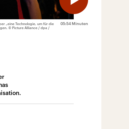
05:54 Minuten
er „eine Technologie, um für die
ogen.
© Picture Alliance / dpa /
er
mas
isation.