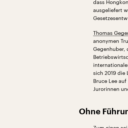
dass Hongkon
ausgeliefert 
Gesetzesentw
Thomas Gege
anonymen Trup
Gegenhuber, d
Betriebswirtsc
international
sich 2019 die
Bruce Lee auf
Jurorinnen un
Ohne Führun
Zum einen sei