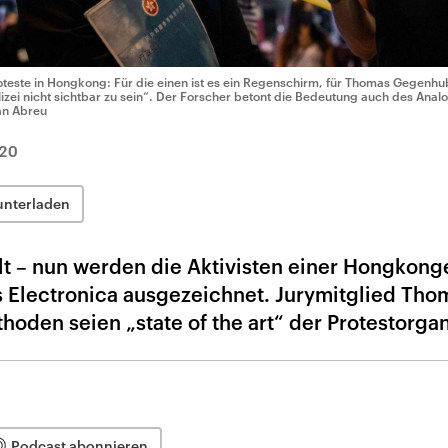
oteste in Hongkong: Für die einen ist es ein Regenschirm, für Thomas Gegenhub
lizei nicht sichtbar zu sein“. Der Forscher betont die Bedeutung auch des Anal
an Abreu
20
unterladen
elt – nun werden die Aktivisten einer Hongkong
 Electronica ausgezeichnet. Jurymitglied Tho
oden seien „state of the art“ der Protestorgan
Podcast abonnieren