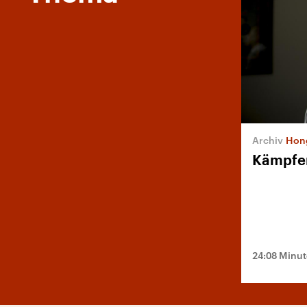
Hong
Kämpfen
24:08 Minu