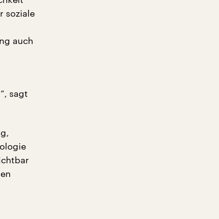
r soziale
ung auch
“, sagt
g,
ologie
sichtbar
gen