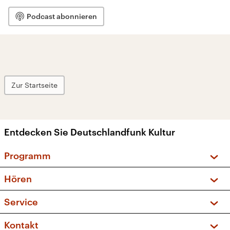
Podcast abonnieren
Zur Startseite
Entdecken Sie Deutschlandfunk Kultur
Programm
Vorschau und Rückschau
Hören
Sendungen und Podcasts
Livestream
Service
Musikliste
Frequenzen (UKW + DAB+)
FAQ
Kontakt
Kakadu – Das Kinderprogramm