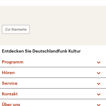
Zur Startseite
Entdecken Sie Deutschlandfunk Kultur
Programm
Vorschau und Rückschau
Hören
Sendungen und Podcasts
Livestream
Service
Musikliste
Frequenzen (UKW + DAB+)
FAQ
Kontakt
Kakadu – Das Kinderprogramm
Apps
Archiv
Hörerservice
Über uns