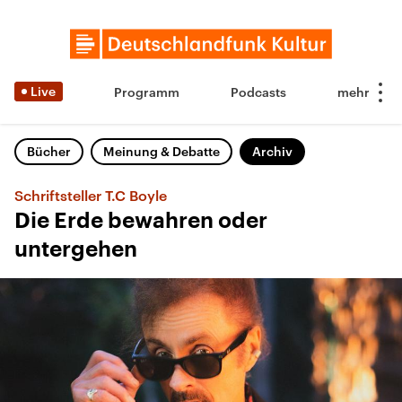
Live
Programm
Podcasts
Bücher
Meinung & Debatte
Archiv
Schriftsteller T.C Boyle
Die Erde bewahren oder
untergehen