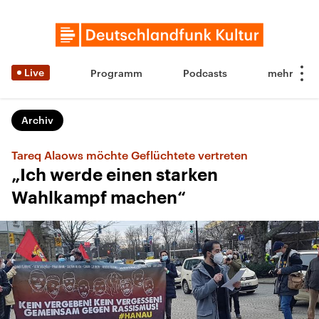
Live
Programm
Podcasts
Archiv
Tareq Alaows möchte Geflüchtete vertreten
„Ich werde einen starken
Wahlkampf machen“