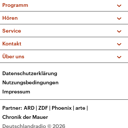
Programm
Vorschau und Rückschau
Hören
Sendungen und Podcasts
Livestream
Service
Musikliste
Frequenzen (UKW + DAB+)
FAQ
Kontakt
Kakadu – Das Kinderprogramm
Apps
Archiv
Hörerservice
Über uns
Newsletter
Social Media
Deutschlandradio
RSS
Datenschutzerklärung
Presse
Veranstaltungen
Nutzungsbedingungen
Karriere
Impressum
Transparenz
Korrekturen und Richtigstellungen
Partner
ARD
|
ZDF
|
Phoenix
|
arte
|
Barrierefreiheit
Chronik der Mauer
Deutschlandradio © 2026