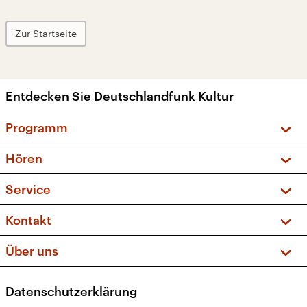
Zur Startseite
Entdecken Sie Deutschlandfunk Kultur
Programm
Vorschau und Rückschau
Hören
Sendungen und Podcasts
Livestream
Service
Musikliste
Frequenzen (UKW + DAB+)
FAQ
Kontakt
Kakadu – Das Kinderprogramm
Apps
Archiv
Hörerservice
Über uns
Newsletter
Social Media
Deutschlandradio
RSS
Datenschutzerklärung
Presse
Veranstaltungen