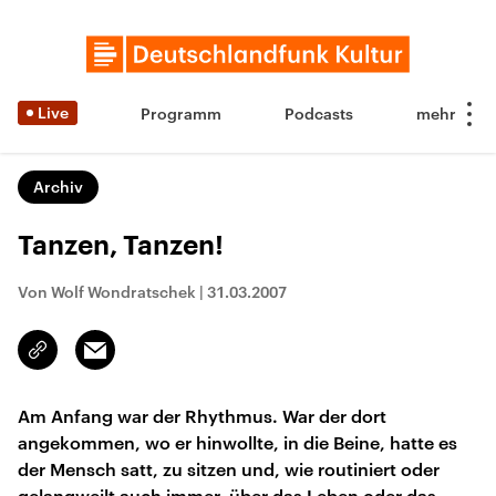
Live
Programm
Podcasts
Archiv
Tanzen, Tanzen!
Von Wolf Wondratschek
|
31.03.2007
Email
Link
kopieren/teilen
Am Anfang war der Rhythmus. War der dort
angekommen, wo er hinwollte, in die Beine, hatte es
der Mensch satt, zu sitzen und, wie routiniert oder
gelangweilt auch immer, über das Leben oder das,