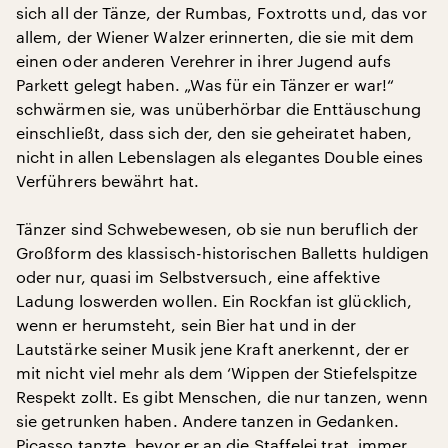
sich all der Tänze, der Rumbas, Foxtrotts und, das vor
allem, der Wiener Walzer erinnerten, die sie mit dem
einen oder anderen Verehrer in ihrer Jugend aufs
Parkett gelegt haben. „Was für ein Tänzer er war!“
schwärmen sie, was unüberhörbar die Enttäuschung
einschließt, dass sich der, den sie geheiratet haben,
nicht in allen Lebenslagen als elegantes Double eines
Verführers bewährt hat.
Tänzer sind Schwebewesen, ob sie nun beruflich der
Großform des klassisch-historischen Balletts huldigen
oder nur, quasi im Selbstversuch, eine affektive
Ladung loswerden wollen. Ein Rockfan ist glücklich,
wenn er herumsteht, sein Bier hat und in der
Lautstärke seiner Musik jene Kraft anerkennt, der er
mit nicht viel mehr als dem ‘Wippen der Stiefelspitze
Respekt zollt. Es gibt Menschen, die nur tanzen, wenn
sie getrunken haben. Andere tanzen in Gedanken.
Picasso tanzte, bevor er an die Staffelei trat, immer