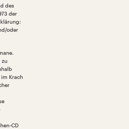
nd des
973 der
rklärung:
und/oder
omane.
 zu
nhalb
 im Krach
cher
se
e
rchen-CD