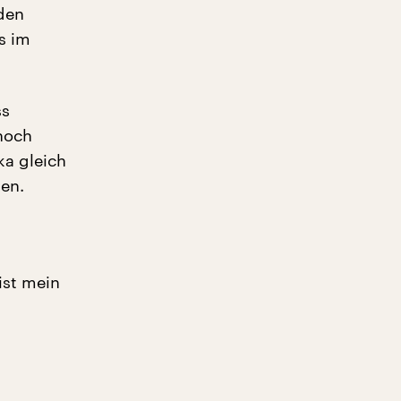
den
s im
ss
 noch
ka gleich
en.
ist mein