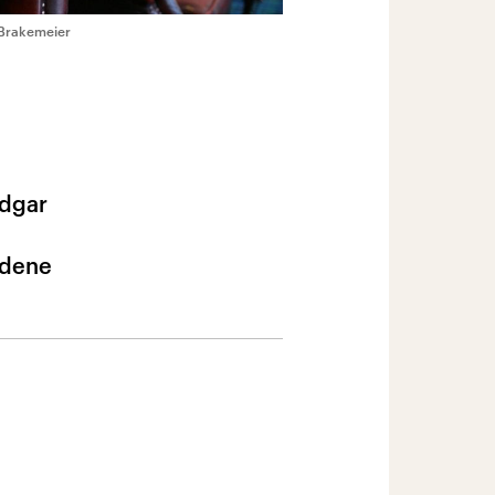
 Brakemeier
Edgar
edene