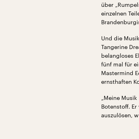
über „Rumpels
einzelnen Tei
Brandenburgi
Und die Musik
Tangerine Dre
belangloses E
fünf mal für 
Mastermind Edg
ernsthaften K
„Meine Musik 
Botenstoff. Er
auszulösen, w