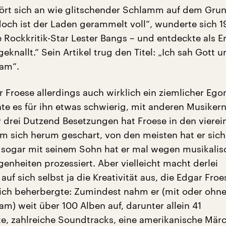
ört sich an wie glitschender Schlamm auf dem Gru
och ist der Laden gerammelt voll“, wunderte sich 1
 Rockkritik-Star Lester Bangs – und entdeckte als E
lgeknallt.“ Sein Artikel trug den Titel: „Ich sah Gott 
eam“.
 Froese allerdings auch wirklich ein ziemlicher Eg
e es für ihn etwas schwierig, mit anderen Musikern
r drei Dutzend Besetzungen hat Froese in den vierei
m sich herum geschart, von den meisten hat er sich
 sogar mit seinem Sohn hat er mal wegen musikalis
enheiten prozessiert. Aber vielleicht macht derlei
auf sich selbst ja die Kreativität aus, die Edgar Froe
 sich beherbergte: Zumindest nahm er (mit oder ohn
m) weit über 100 Alben auf, darunter allein 41
te, zahlreiche Soundtracks, eine amerikanische Mä