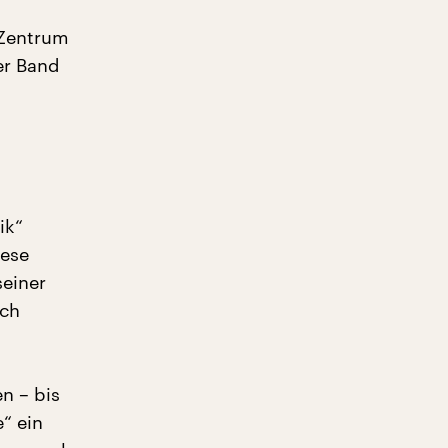
 Zentrum
er Band
ik“
oese
seiner
uch
n – bis
“ ein