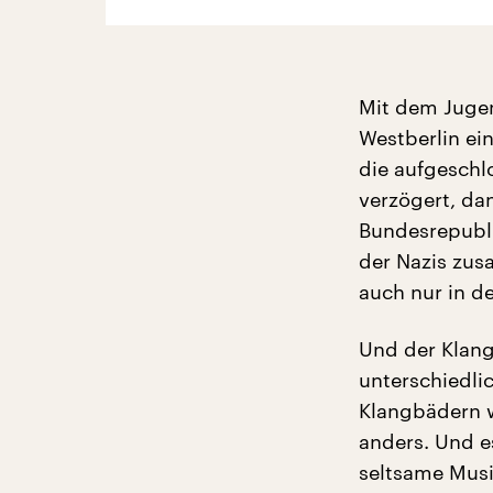
Mit dem Jugen
Westberlin ei
die aufgeschl
verzögert, da
Bundesrepubl
der Nazis zus
auch nur in de
Und der Klang
unterschiedli
Klangbädern w
anders. Und e
seltsame Musi