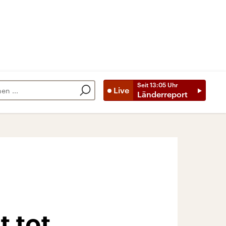
Seit
13:05
Uhr
Live
Länderreport
t tot