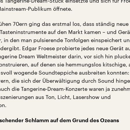
s Tangerine-Dream-Stück einsetzte und sich für Fro
ainstream-Publikum öffnete.
rühen 70ern ging das erstmal los, dass ständig neue
 Tasteninstrumente auf den Markt kamen – und Gerä
, in den man pulsierende Tonfolgen einspeichert un
dergibt. Edgar Froese probierte jedes neue Gerät a
gerine Dream Weltmeister darin, vor sich hin pluck
onstruieren, auf denen sie hemmungslos kitschige, 
gsvoll wogende Soundteppiche ausbreiten konnten:
rern, die sich der Überwältigung durch Sound hing
auch die Tangerine-Dream-Konzerte waren ja zune
szenierungen aus Ton, Licht, Lasershow und
on.
itschender Schlamm auf dem Grund des Ozeans