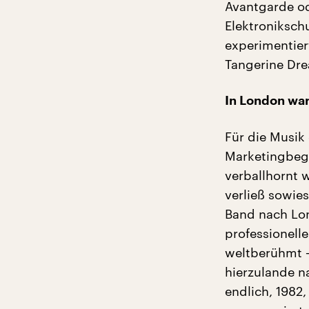
Avantgarde od
Elektroniksch
experimentier
Tangerine Dr
In London war
Für die Musik 
Marketingbegr
verballhornt 
verließ sowie
Band nach Lon
professionell
weltberühmt –
hierzulande n
endlich, 1982