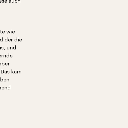
ese auch
te wie
d der die
us, und
ernde
aber
 Das kam
eben
hmend