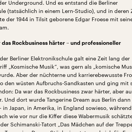
er Underground. Und es entstand die Berliner
ule (tatsächlich in einem Lern-Studio), und in deren
te der 1944 in Tilsit geborene Edgar Froese mit sein
eam.
 das Rockbusiness härter – und professioneller
der Berliner Elektronikschule galt eine Zeit lang der
iff „Kosmische Musik“, was gern als „komische Mus
wurde. Aber der nüchterne und karrierebewusste Fr
so den wüsten Aufbruchs-Sandkasten und ging mit 
don: Da war das Rockbusiness zwar härter, aber a
er. Und dort wurde Tangerine Dream aus Berlin dann
 in Japan, in Amerika, in England sowieso, während
ach wie vor nur die Kiffer diese Wabermusik schätzte
, der Schimanski-Tatort „Das Mädchen auf der Treppe