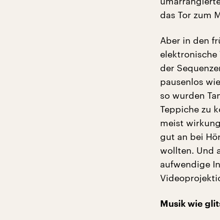
umarrangierte
das Tor zum M
Aber in den f
elektronische
der Sequenzer
pausenlos wie
so wurden Tan
Teppiche zu k
meist wirkun
gut an bei Hö
wollten. Und 
aufwendige In
Videoprojekti
Musik wie gl