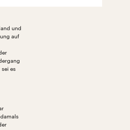
land und
kung auf
der
edergang
sei es
ar
n damals
der