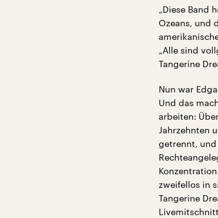
„Diese Band h
Ozeans, und d
amerikanische
„Alle sind vol
Tangerine Dr
Nun war Edgar
Und das macht
arbeiten: Übe
Jahrzehnten u
getrennt, und
Rechteangeleg
Konzentration 
zweifellos in
Tangerine Drea
Livemitschnit