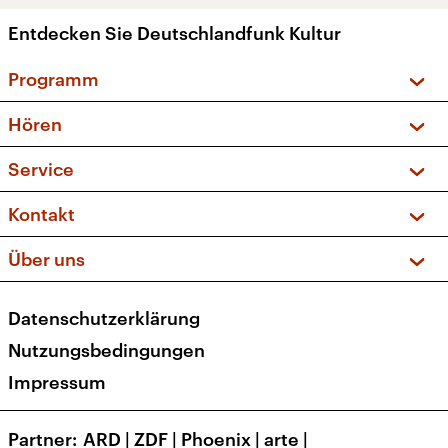
Entdecken Sie Deutschlandfunk Kultur
Programm
Vorschau und Rückschau
Hören
Sendungen und Podcasts
Livestream
Service
Musikliste
Frequenzen (UKW + DAB+)
FAQ
Kontakt
Kakadu – Das Kinderprogramm
Apps
Archiv
Hörerservice
Über uns
Newsletter
Social Media
Deutschlandradio
RSS
Datenschutzerklärung
Presse
Veranstaltungen
Nutzungsbedingungen
Karriere
Impressum
Transparenz
Korrekturen und Richtigstellungen
Partner
ARD
|
ZDF
|
Phoenix
|
arte
|