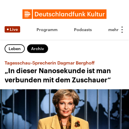
Live
Programm
Podcasts
Leben
Archiv
Tagesschau-Sprecherin Dagmar Berghoff
„In dieser Nanosekunde ist man
verbunden mit dem Zuschauer“