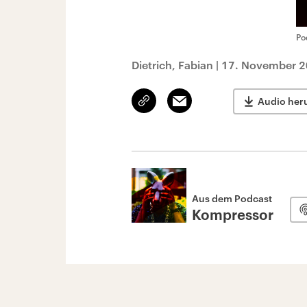
Po
Dietrich, Fabian
|
17. November 2
Link
Email
Audio her
kopieren/teilen
Aus dem Podcast
Kompressor