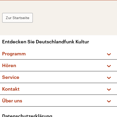
Zur Startseite
Entdecken Sie Deutschlandfunk Kultur
Programm
Vorschau und Rückschau
Hören
Sendungen und Podcasts
Livestream
Service
Musikliste
Frequenzen (UKW + DAB+)
FAQ
Kontakt
Kakadu – Das Kinderprogramm
Apps
Archiv
Hörerservice
Über uns
Newsletter
Social Media
Deutschlandradio
RSS
Datenschutzerklärung