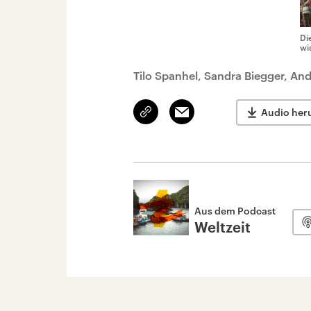
Di
wi
Tilo Spanhel, Sandra Biegger, An
Link
Email
Audio her
kopieren/teilen
Aus dem Podcast
Weltzeit