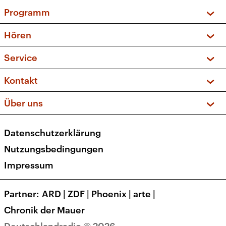
Programm
Vorschau und Rückschau
Hören
Sendungen und Podcasts
Livestream
Service
Musikliste
Frequenzen (UKW + DAB+)
FAQ
Kontakt
Kakadu – Das Kinderprogramm
Apps
Archiv
Hörerservice
Über uns
Newsletter
Social Media
Deutschlandradio
RSS
Datenschutzerklärung
Presse
Veranstaltungen
Nutzungsbedingungen
Karriere
Impressum
Transparenz
Korrekturen und Richtigstellungen
Partner
ARD
|
ZDF
|
Phoenix
|
arte
|
Barrierefreiheit
Chronik der Mauer