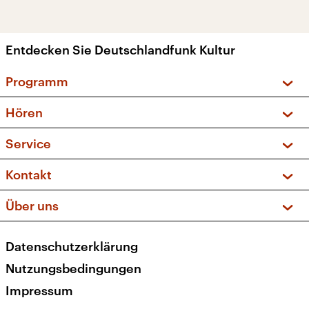
Entdecken Sie Deutschlandfunk Kultur
Programm
Vorschau und Rückschau
Hören
Sendungen und Podcasts
Livestream
Service
Musikliste
Frequenzen (UKW + DAB+)
FAQ
Kontakt
Kakadu – Das Kinderprogramm
Apps
Archiv
Hörerservice
Über uns
Newsletter
Social Media
Deutschlandradio
RSS
Datenschutzerklärung
Presse
Veranstaltungen
Nutzungsbedingungen
Karriere
Impressum
Transparenz