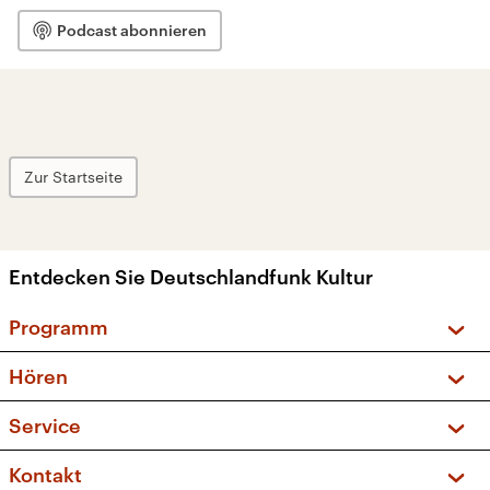
Podcast abonnieren
Zur Startseite
Entdecken Sie Deutschlandfunk Kultur
Programm
Vorschau und Rückschau
Hören
Sendungen und Podcasts
Livestream
Service
Musikliste
Frequenzen (UKW + DAB+)
FAQ
Kontakt
Kakadu – Das Kinderprogramm