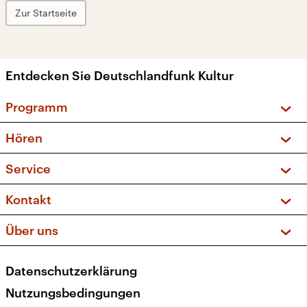
Zur Startseite
Entdecken Sie Deutschlandfunk Kultur
Programm
Vorschau und Rückschau
Hören
Sendungen und Podcasts
Livestream
Service
Musikliste
Frequenzen (UKW + DAB+)
FAQ
Kontakt
Kakadu – Das Kinderprogramm
Apps
Archiv
Hörerservice
Über uns
Newsletter
Social Media
Deutschlandradio
RSS
Datenschutzerklärung
Presse
Veranstaltungen
Nutzungsbedingungen
Karriere