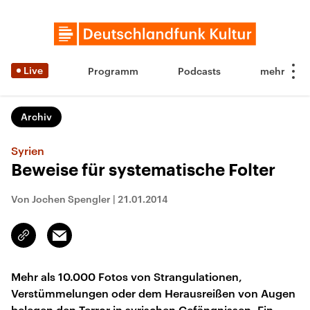
Live
Programm
Podcasts
Archiv
Syrien
Beweise für systematische Folter
Von Jochen Spengler
|
21.01.2014
Email
Link
kopieren/teilen
Mehr als 10.000 Fotos von Strangulationen,
Verstümmelungen oder dem Herausreißen von Augen
belegen den Terror in syrischen Gefängnissen. Ein