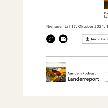
Da
ku
Niehaus, Ita
|
17. Oktober 2024, 
Link
Email
Audio her
kopieren/teilen
Aus dem Podcast
Länderreport