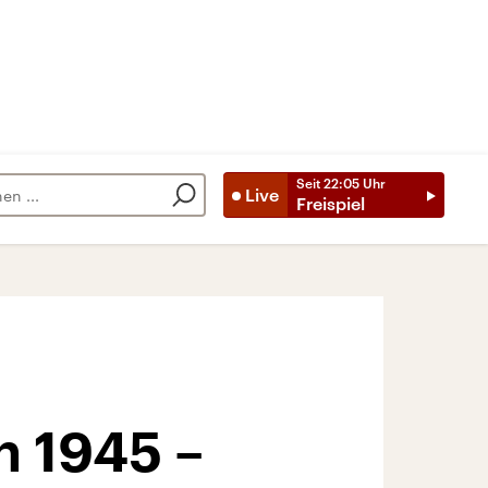
Seit
22:05
Uhr
Live
Freispiel
h 1945 –