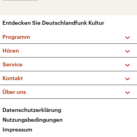
Entdecken Sie Deutschlandfunk Kultur
Programm
Vorschau und Rückschau
Hören
Sendungen und Podcasts
Livestream
Service
Musikliste
Frequenzen (UKW + DAB+)
FAQ
Kontakt
Kakadu – Das Kinderprogramm
Apps
Archiv
Hörerservice
Über uns
Newsletter
Social Media
Deutschlandradio
RSS
Datenschutzerklärung
Presse
Veranstaltungen
Nutzungsbedingungen
Karriere
Impressum
Transparenz