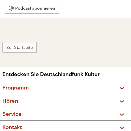
Podcast abonnieren
Zur Startseite
Entdecken Sie Deutschlandfunk Kultur
Programm
Vorschau und Rückschau
Hören
Sendungen und Podcasts
Livestream
Service
Musikliste
Frequenzen (UKW + DAB+)
FAQ
Kontakt
Kakadu – Das Kinderprogramm