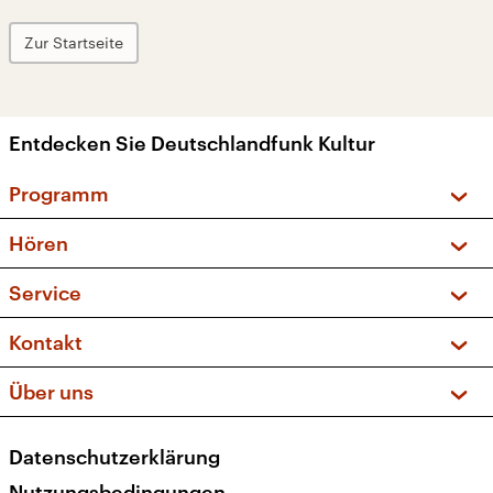
Zur Startseite
Entdecken Sie Deutschlandfunk Kultur
Programm
Vorschau und Rückschau
Hören
Sendungen und Podcasts
Livestream
Service
Musikliste
Frequenzen (UKW + DAB+)
FAQ
Kontakt
Kakadu – Das Kinderprogramm
Apps
Archiv
Hörerservice
Über uns
Newsletter
Social Media
Deutschlandradio
RSS
Datenschutzerklärung
Presse
Veranstaltungen
Nutzungsbedingungen