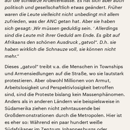
auf die schwarze Arbeiterklasse. Es hat sich aber auch
politisch und gesellschaftlich etwas geändert. Früher
waren die Leute vielleicht nicht unbedingt mit allem
zufrieden, was der ANC getan hat. Aber sie haben
sich gesagt: ‚Wir müssen geduldig sein. ‘ Allerdings
sind die Leute mit ihrer Geduld am Ende. Es gibt auf
Afrikaans den schönen Ausdruck „gatvol“. D.h. sie
haben wirklich die Schnauze voll, sie können nicht
mehr.“
Dieses „gatvol“ treibt v.a. die Menschen in Townships
und Armensiedlungen auf die Straße, wo sie lautstark
protestieren. Aber obwohl Millionen von Armut,
Arbeitslosigkeit und Perspektivlosigkeit betroffen
sind, sind die Proteste bislang kein Massenphänomen.
Anders als in anderen Ländern wie beispielsweise in
Südamerika ziehen nicht zehntausende bei
Großdemonstrationen durch die Metropolen. Hier ist
es eher so: Während ein paar hundert weiße
Südafrikaner im Zentrum Johannesburgs oder