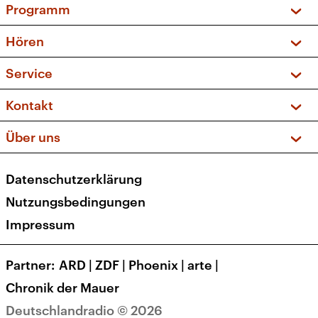
Programm
Vorschau und Rückschau
Hören
Sendungen und Podcasts
Livestream
Service
Musikliste
Frequenzen (UKW + DAB+)
FAQ
Kontakt
Kakadu – Das Kinderprogramm
Apps
Archiv
Hörerservice
Über uns
Newsletter
Social Media
Deutschlandradio
RSS
Datenschutzerklärung
Presse
Veranstaltungen
Nutzungsbedingungen
Karriere
Impressum
Transparenz
Korrekturen und Richtigstellungen
Partner
ARD
|
ZDF
|
Phoenix
|
arte
|
Barrierefreiheit
Chronik der Mauer
Deutschlandradio © 2026