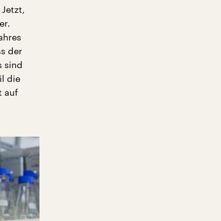
Jetzt,
er.
ahres
ss der
s sind
l die
t auf