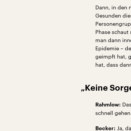
Dann, in den 
Gesunden dies
Personengruppe
Phase schaut 
man dann inne
Epidemie – de
geimpft hat, 
hat, dass dan
„Keine Sorg
Das 
Rahmlow:
schnell gehen
Ja, da
Becker: