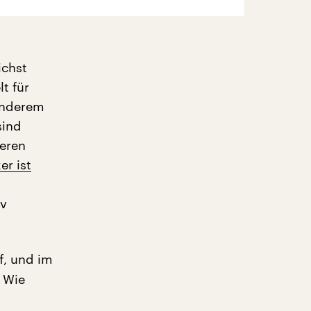
ichst
t für
anderem
sind
ieren
r ist
iv
f, und im
 Wie