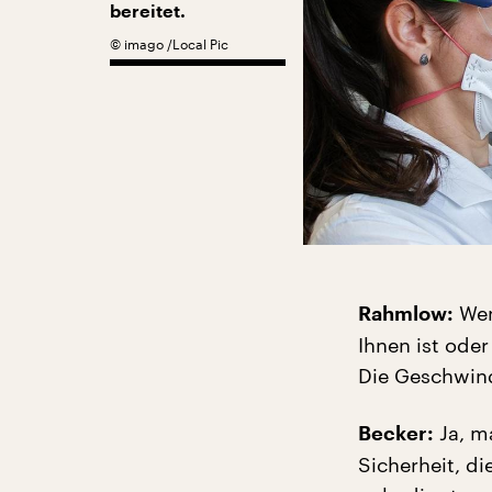
bereitet.
©
imago /Local Pic
Wen
Rahmlow:
Ihnen ist ode
Die Geschwind
Ja, m
Becker:
Sicherheit, d