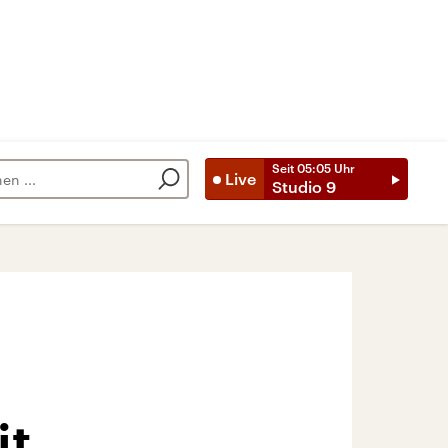
Seit
05:05
Uhr
Live
Studio 9
it