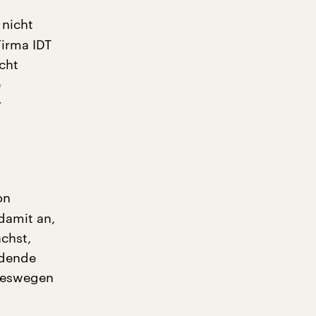
 nicht
Firma IDT
cht
e
r
on
damit an,
chst,
idende
 deswegen