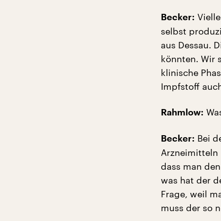
Vielle
Becker:
selbst produzi
aus Dessau. D
könnten. Wir 
klinische Phas
Impfstoff auc
Was 
Rahmlow:
Bei d
Becker:
Arzneimitteln
dass man den 
was hat der d
Frage, weil m
muss der so n