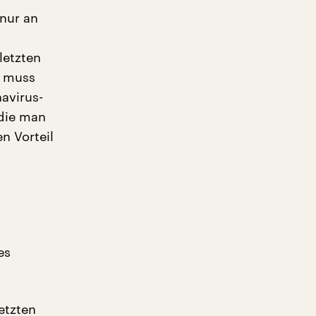
nur an
letzten
a muss
avirus-
 die man
n Vorteil
es
letzten