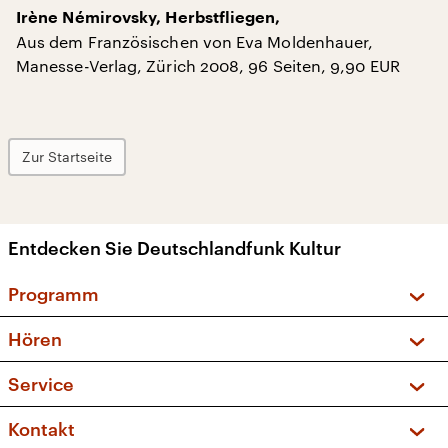
Irène Némirovsky, Herbstfliegen,
Aus dem Französischen von Eva Moldenhauer,
Manesse-Verlag, Zürich 2008, 96 Seiten, 9,90 EUR
Zur Startseite
Entdecken Sie Deutschlandfunk Kultur
Programm
Vorschau und Rückschau
Hören
Sendungen und Podcasts
Livestream
Service
Musikliste
Frequenzen (UKW + DAB+)
FAQ
Kontakt
Kakadu – Das Kinderprogramm