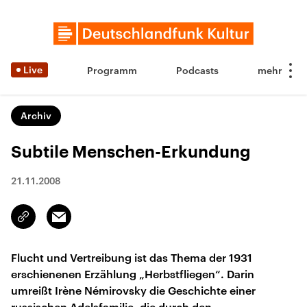
Live
Programm
Podcasts
Archiv
Subtile Menschen-Erkundung
21.11.2008
Email
Link
kopieren/teilen
Flucht und Vertreibung ist das Thema der 1931
erschienenen Erzählung „Herbstfliegen“. Darin
umreißt Irène Némirovsky die Geschichte einer
russischen Adelsfamilie, die durch den