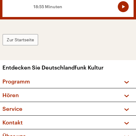
18:55 Minuten
Zur Startseite
Entdecken Sie Deutschlandfunk Kultur
Programm
Vorschau und Rückschau
Hören
Sendungen und Podcasts
Livestream
Service
Musikliste
Frequenzen (UKW + DAB+)
FAQ
Kontakt
Kakadu – Das Kinderprogramm
Apps
Archiv
Hörerservice