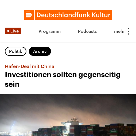
Live
Programm
Podcasts
Politik
Archiv
Hafen-Deal mit China
Investitionen sollten gegenseitig
sein