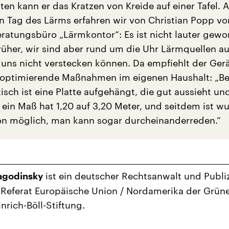
ten kann er das Kratzen von Kreide auf einer Tafel. 
en Tag des Lärms erfahren wir von Christian Popp v
atungsbüro „Lärmkontor“: Es ist nicht lauter gewo
früher, wir sind aber rund um die Uhr Lärmquellen a
 uns nicht verstecken können. Da empfiehlt der Ger
loptimierende Maßnahmen im eigenen Haushalt: „Be
isch ist eine Platte aufgehängt, die gut aussieht u
 ein Maß hat 1,20 auf 3,20 Meter, und seitdem ist w
n möglich, man kann sogar durcheinanderreden.“
ist ein deutscher Rechtsanwalt und Publizi
agodinsky
s Referat Europäische Union / Nordamerika der Grün
nrich-Böll-Stiftung.