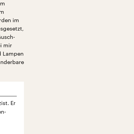
Am
om
rden im
usgesetzt,
äusch-
i mir
nd Lampen
underbare
st. Er
en-