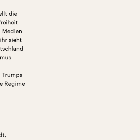
llt die
reiheit
n Medien
hr sieht
utschland
smus
s Trumps
äre Regime
dt,