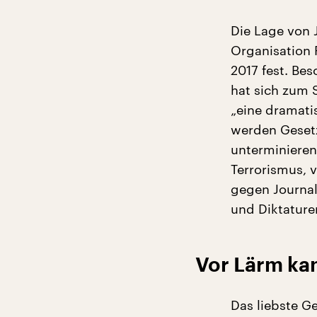
Die Lage von J
Organisation R
2017 fest. Be
hat sich zum 
„eine dramati
werden Gesetz
unterminiere
Terrorismus, 
gegen Journali
und Diktature
Vor Lärm ka
Das liebste G