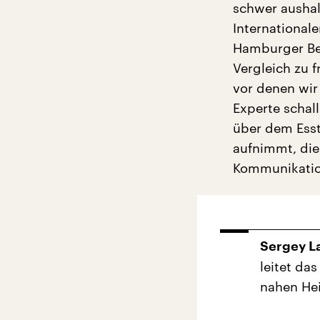
schwer aushal
International
Hamburger Ber
Vergleich zu 
vor denen wir
Experte schal
über dem Esst
aufnimmt, die
Kommunikatio
Sergey L
leitet da
nahen Hei