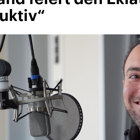
uktiv“