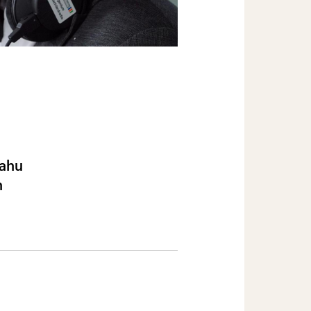
jahu
n