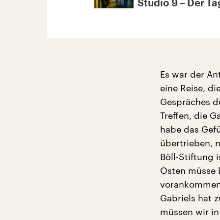
Studio 9 – Der Tag
Es war der An
eine Reise, d
Gespräches du
Treffen, die G
habe das Gefüh
übertrieben, n
Böll-Stiftung 
Osten müsse D
vorankommen b
Gabriels hat z
müssen wir in