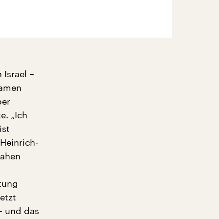
Israel –
samen
ber
e. „Ich
ist
 Heinrich-
Nahen
ltung
etzt
– und das