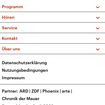
Programm
Vorschau und Rückschau
Hören
Sendungen und Podcasts
Livestream
Service
Musikliste
Frequenzen (UKW + DAB+)
FAQ
Kontakt
Kakadu – Das Kinderprogramm
Apps
Archiv
Hörerservice
Über uns
Newsletter
Social Media
Deutschlandradio
RSS
Datenschutzerklärung
Presse
Veranstaltungen
Nutzungsbedingungen
Karriere
Impressum
Transparenz
Korrekturen und Richtigstellungen
Partner
ARD
|
ZDF
|
Phoenix
|
arte
|
Barrierefreiheit
Chronik der Mauer