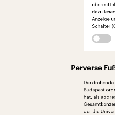
übermittel
dazu lesen
Anzeige u
Schalter (
Perverse Fu
Die drohende 
Budapest ordn
hat, als aggr
Gesamtkonzert
der die Univer