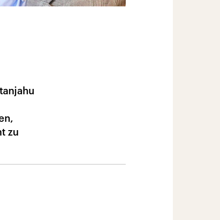
tanjahu
en,
t zu