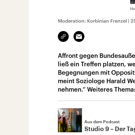
Ha
Moderation: Korbinian Frenzel
|
2
Link
Email
kopieren/teilen
Affront gegen Bundesaußen
ließ ein Treffen platzen, w
Begegnungen mit Oppositio
meint Soziologe Harald Wel
nehmen.“ Weiteres Thema:
Aus dem Podcast
Studio 9 – Der Tag