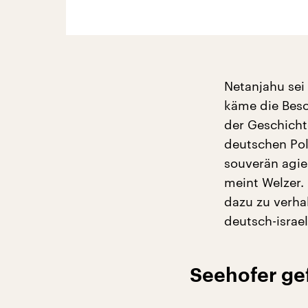
Netanjahu sei
käme die Beso
der Geschicht
deutschen Poli
souverän agie
meint Welzer. 
dazu zu verhal
deutsch-israel
Seehofer gef