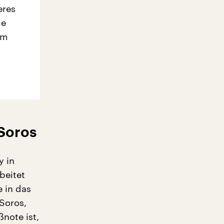
eres
ie
em
 Soros
y in
beitet
e in das
Soros,
ßnote ist,