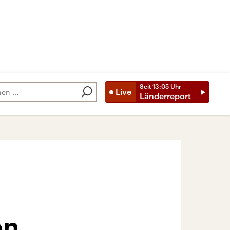
Seit
13:05
Uhr
Live
Länderreport
en