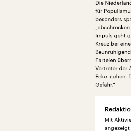
Die Niederlan
für Populismus
besonders spa
„abschrecken 
Impuls geht g
Kreuz bei ein
Beunruhigend 
Parteien über
Vertreter der 
Ecke stehen. D
Gefahr.“
Redaktio
Mit Aktivi
angezeigt