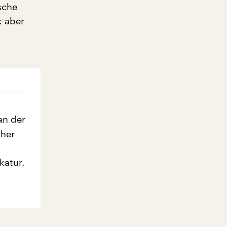
sche
k aber
an der
cher
katur.