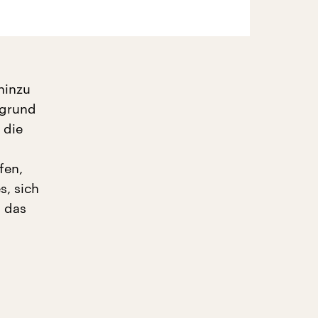
hinzu
fgrund
 die
fen,
s, sich
, das