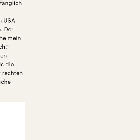
fänglich
en USA
. Der
che mein
ch.“
ten
s die
r rechten
liche