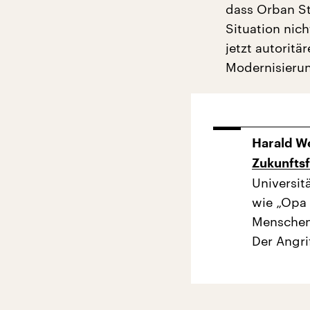
dass Orban St
Situation nich
jetzt autoritä
Modernisierun
Harald W
Zukunftsf
Universit
wie „Opa 
Menschen
Der Angrif