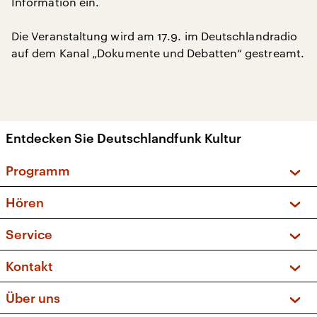
Information ein.
Die Veranstaltung wird am 17.9. im Deutschlandradio
auf dem Kanal „Dokumente und Debatten“ gestreamt.
Entdecken Sie Deutschlandfunk Kultur
Programm
Vorschau und Rückschau
Hören
Sendungen und Podcasts
Livestream
Service
Musikliste
Frequenzen (UKW + DAB+)
FAQ
Kontakt
Kakadu – Das Kinderprogramm
Apps
Archiv
Hörerservice
Über uns
Newsletter
Social Media