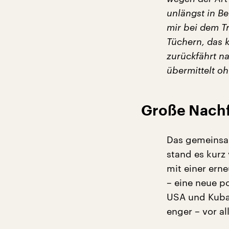
unlängst in Be
mir bei dem T
Tüchern, das 
zurückfährt n
übermittelt oh
Große Nachf
Das gemeinsam
stand es kurz
mit einer ern
– eine neue po
USA und Kuba
enger – vor al