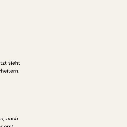
zt sieht
heitern.
d
en, auch
r erst