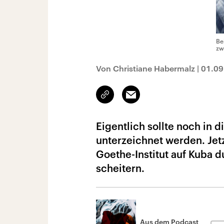
Be
zw
Von Christiane Habermalz
|
01.09
Link
Email
kopieren/teilen
Eigentlich sollte noch in
unterzeichnet werden. Jetz
Goethe-Institut auf Kuba
scheitern.
Aus dem Podcast