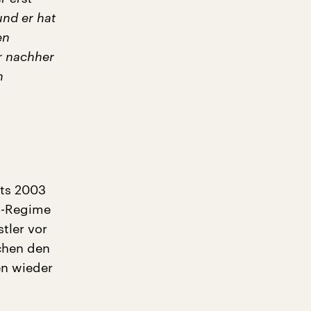
und er hat
en
r nachher
n
its 2003
o-Regime
tler vor
schen den
n wieder