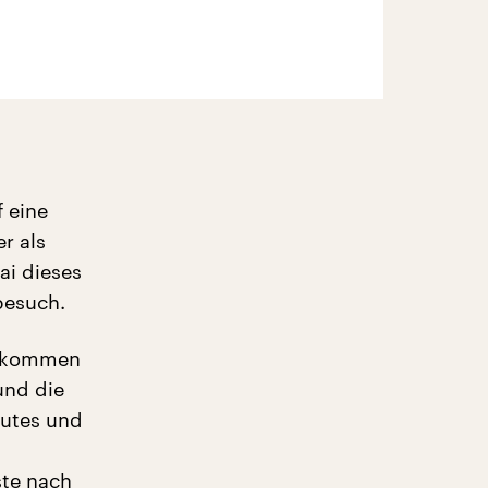
 eine
r als
ai dieses
besuch.
abkommen
und die
tutes und
ste nach