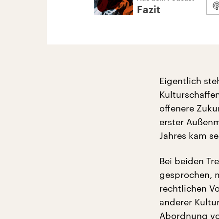
Fazit
Eigentlich ste
Kulturschaffe
offenere Zuku
erster Außenm
Jahres kam se
Bei beiden Tr
gesprochen, m
rechtlichen V
anderer Kultu
Abordnung von 