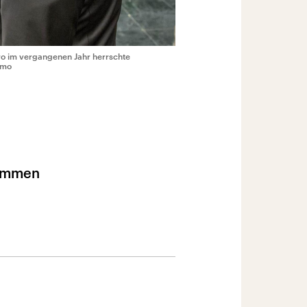
ro im vergangenen Jahr herrschte
Imo
kommen
n