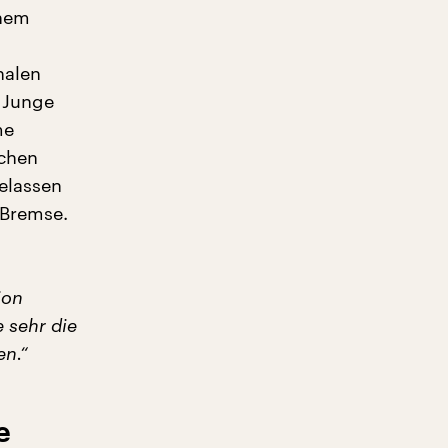
inem
nalen
. Junge
me
schen
elassen
 Bremse.
ion
e sehr die
en.“
e