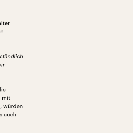
lter
in
ständlich
ir
die
 mit
h, würden
s auch