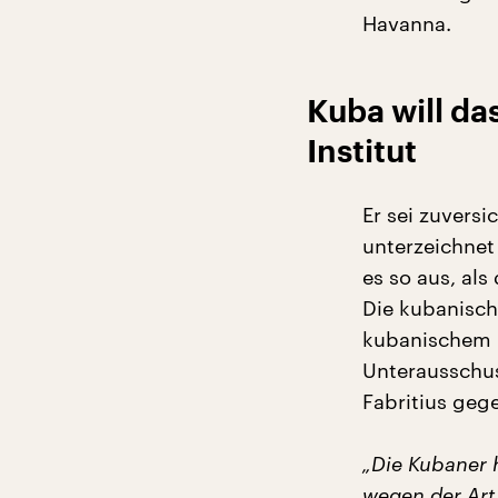
Havanna.
Kuba will d
Institut
Er sei zuvers
unterzeichnet
es so aus, al
Die kubanisch
kubanischem B
Unterausschus
Fabritius geg
„Die Kubaner 
wegen der Art