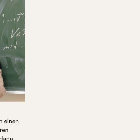
n einen
ren
 dann