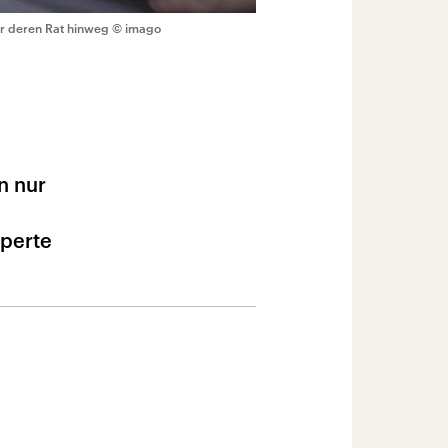
er deren Rat hinweg
© imago
n nur
xperte