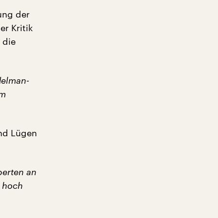
ung der
r Kritik
 die
delman-
em
und Lügen
perten an
h hoch