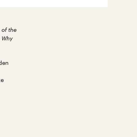
 of the
. Why
 den
te