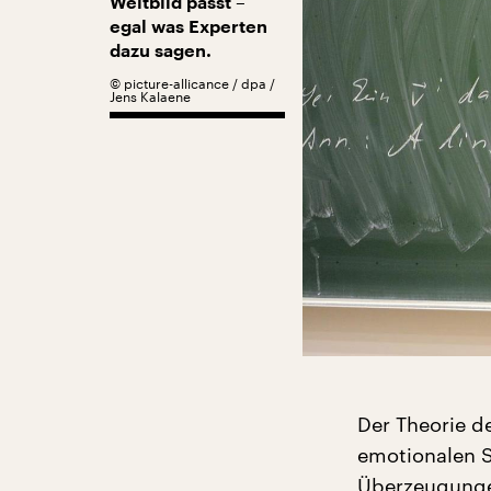
Weltbild passt –
egal was Experten
dazu sagen.
©
picture-allicance / dpa /
Jens Kalaene
Der Theorie d
emotionalen S
Überzeugunge