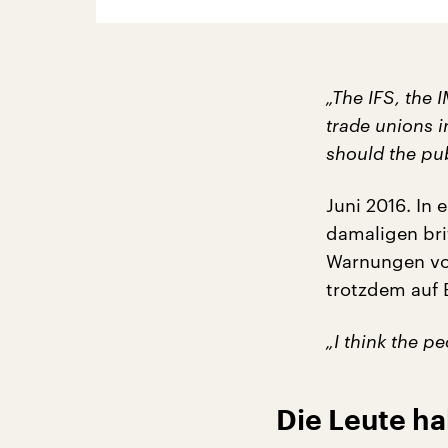
„The IFS, the 
trade unions i
should the pub
Juni 2016. In
damaligen bri
Warnungen vor 
trotzdem auf 
„I think the p
Die Leute ha