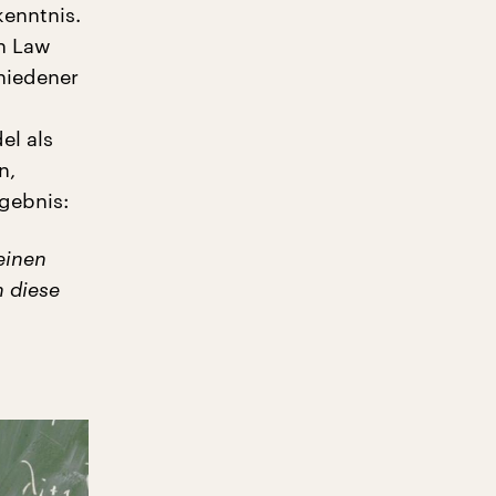
kenntnis.
on Law
hiedener
el als
n,
gebnis:
einen
n diese