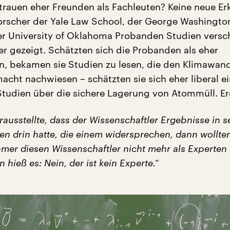
rauen eher Freunden als Fachleuten? Keine neue Er
orscher der Yale Law School, der George Washingt
r University of Oklahoma Probanden Studien versc
er gezeigt. Schätzten sich die Probanden als eher
in, bekamen sie Studien zu lesen, die den Klimawand
ht nachwiesen – schätzten sie sich eher liberal ei
tudien über die sichere Lagerung von Atommüll. Er
ausstellte, dass der Wissenschaftler Ergebnisse in s
n drin hatte, die einem widersprechen, dann wollte
hmer diesen Wissenschaftler nicht mehr als Experten
 hieß es: Nein, der ist kein Experte.“