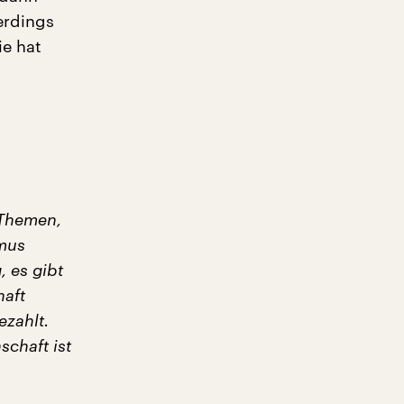
erdings
ie hat
n Themen,
smus
 es gibt
haft
ezahlt.
schaft ist