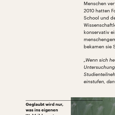
Menschen vert
2010 hatten F
School und de
Wissenschaftl
konservativ e
menschengemac
bekamen sie S
„Wenn sich her
Untersuchunge
Studienteilne
einstufen, dann
Geglaubt wird nur,
was ins eigenen