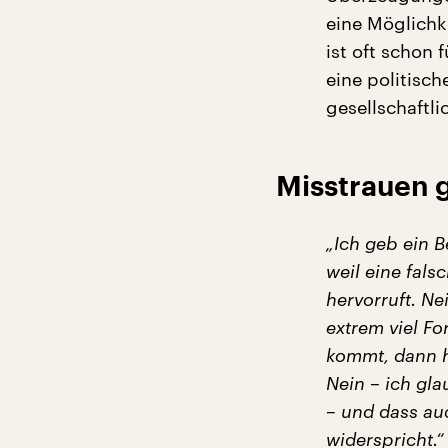
eine Möglichk
ist oft schon 
eine politisc
gesellschaftli
Misstrauen 
„Ich geb ein B
weil eine fal
hervorruft. N
extrem viel F
kommt, dann he
Nein – ich gla
– und dass auc
widerspricht.“