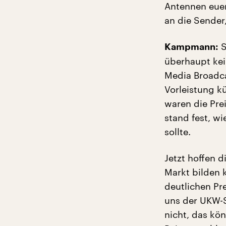
Antennen euer
an die Sender
S
Kampmann:
überhaupt kei
Media Broadc
Vorleistung k
waren die Prei
stand fest, w
sollte.
Jetzt hoffen d
Markt bilden 
deutlichen Pr
uns der UKW-S
nicht, das kö