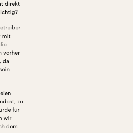
t direkt
ichtig?
etreiber
 mit
die
n vorher
, da
sein
reien
ndest, zu
ürde für
n wir
uch dem