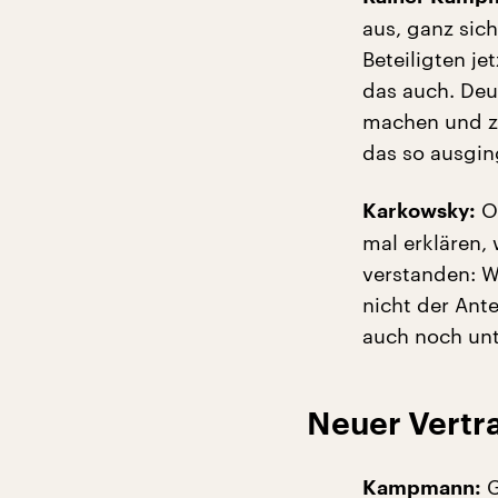
aus, ganz sich
Beteiligten je
das auch. Deu
machen und zw
das so ausgin
Oh
Karkowsky:
mal erklären,
verstanden: W
nicht der Ant
auch noch un
Neuer Vertra
G
Kampmann: