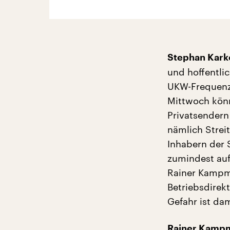
Stephan Kark
und hoffentli
UKW-Frequenze
Mittwoch könn
Privatsendern
nämlich Strei
Inhabern der
zumindest auf
Rainer Kampm
Betriebsdirek
Gefahr ist da
Rainer Kamp