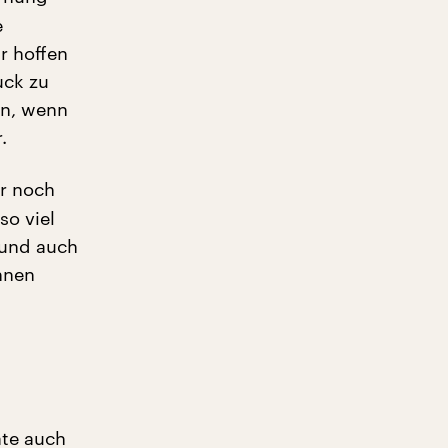
e
r hoffen
uck zu
ön, wenn
.
r noch
so viel
 und auch
nnen
ate auch