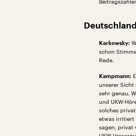
Beitragszahle
Deutschland
Wi
Karkowsky:
schon Stimmen
Rede.
E
Kampmann:
unserer Sicht
sehr genau. W
und UKW-Hörer
solches priva
etwas irritier
sagen, privat 
UKW-Versorgun