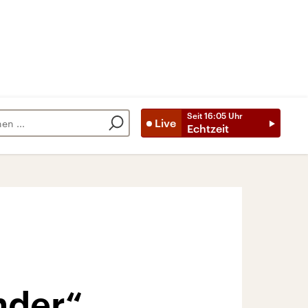
Seit
16:05
Uhr
Live
Echtzeit
nder“