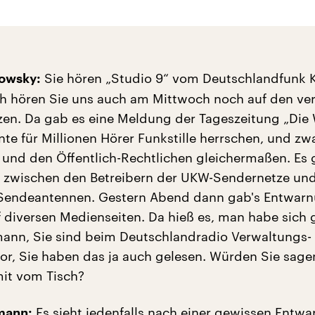
Sie hören „Studio 9“ vom Deutschlandfunk K
owsky:
ch hören Sie uns auch am Mittwoch noch auf den ve
n. Da gab es eine Meldung der Tageszeitung „Die 
te für Millionen Hörer Funkstille herrschen, und zw
 und den Öffentlich-Rechtlichen gleichermaßen. Es
t zwischen den Betreibern der UKW-Sendernetze un
 Sendeantennen. Gestern Abend dann gab's Entwarn
 diversen Medienseiten. Da hieß es, man habe sich g
ann, Sie sind beim Deutschlandradio Verwaltungs-
tor, Sie haben das ja auch gelesen. Würden Sie sage
mit vom Tisch?
Es sieht jedenfalls nach einer gewissen Entw
mann: