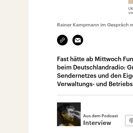
UK
vi
Rainer Kampmann im Gespräch m
Link
Email
kopieren/teilen
Fast hätte ab Mittwoch Fu
beim Deutschlandradio: Gr
Sendernetzes und den Eig
Verwaltungs- und Betriebs
Aus dem Podcast
Interview