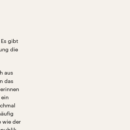
Es gibt
ung die
ch aus
en das
rerinnen
 ein
anchmal
häufig
e wie der
epublik