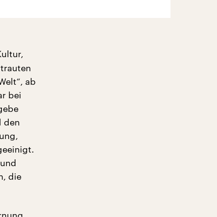
ultur,
rtrauten
Welt“, ab
ar bei
 gebe
d den
ung,
eeinigt.
 und
n, die
arnung