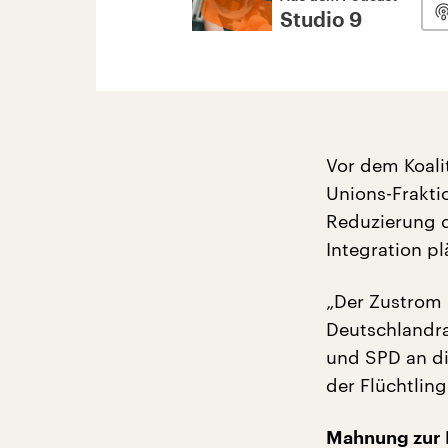
Studio 9
Vor dem Koalit
Unions-Frakti
Reduzierung d
Integration pl
„Der Zustrom
Deutschlandra
und SPD an d
der Flüchtling
Mahnung zur 