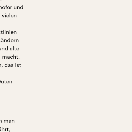
hofer und
 vielen
tlinien
Ländern
und alte
k macht,
, das ist
Guten
nn man
hrt,