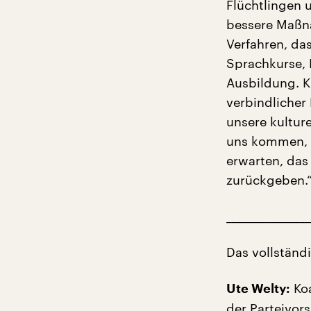
Flüchtlingen 
bessere Maßna
Verfahren, das
Sprachkurse, 
Ausbildung. K
verbindlicher
unsere kulture
uns kommen, a
erwarten, das
zurückgeben.
_________________
Das vollständ
Koa
Ute Welty:
der Parteivor