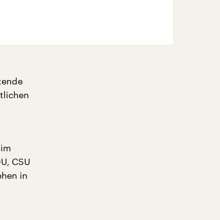
etende
tlichen
 im
DU, CSU
hen in