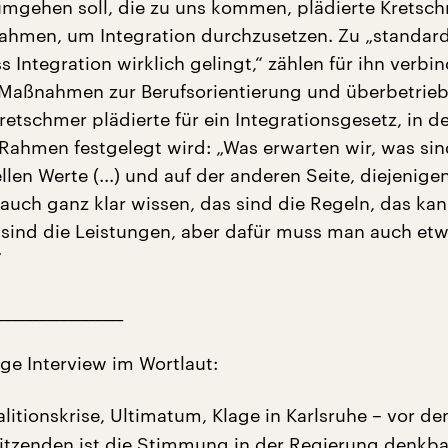
umgehen soll, die zu uns kommen, plädierte Kretsch
hmen, um Integration durchzusetzen. Zu „standard
s Integration wirklich gelingt,“ zählen für ihn verbin
Maßnahmen zur Berufsorientierung und überbetrieb
retschmer plädierte für ein Integrationsgesetz, in d
 Rahmen festgelegt wird: „Was erwarten wir, was si
llen Werte (...) und auf der anderen Seite, diejenigen
uch ganz klar wissen, das sind die Regeln, das ka
 sind die Leistungen, aber dafür muss man auch et
“
__________________
ige Interview im Wortlaut:
litionskrise, Ultimatum, Klage in Karlsruhe – vor de
sitzenden ist die Stimmung in der Regierung denkba