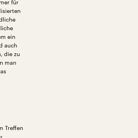
mer für
isierten
dliche
liche
em ein
nd auch
, die zu
nn man
was
m Treffen
r