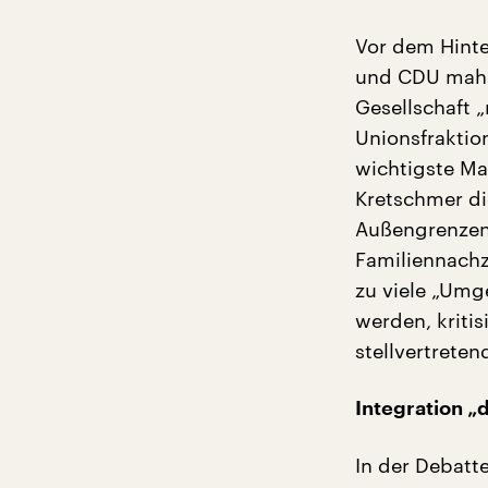
Vor dem Hinte
und CDU mahnt
Gesellschaft „
Unionsfraktio
wichtigste Ma
Kretschmer di
Außengrenzen
Familiennachz
zu viele „Umg
werden, kriti
stellvertrete
Integration „
In der Debatt