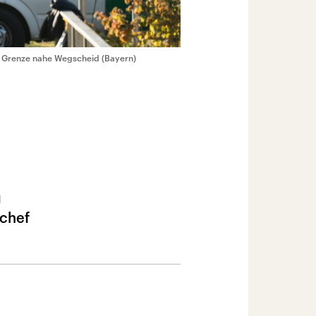
n Grenze nahe Wegscheid (Bayern)
g
echef