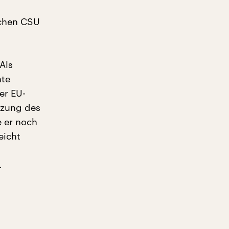
schen CSU
Als
nte
er EU-
nzung des
 er noch
eicht
.