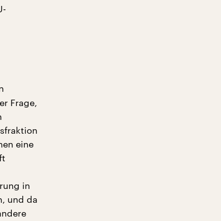
U-
n
er Frage,
n
sfraktion
hen eine
ft
rung in
n, und da
 andere