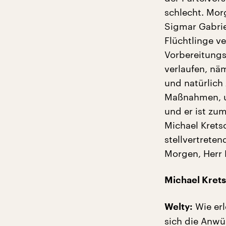
schlecht. Mor
Sigmar Gabrie
Flüchtlinge v
Vorbereitungsg
verlaufen, nä
und natürlich
Maßnahmen, un
und er ist zum
Michael Krets
stellvertrete
Morgen, Herr 
Michael Kret
Wie erl
Welty:
sich die Anwü